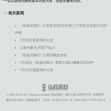
*一切以游戏内最终版本内容为准，信息非最终内容。
相关新闻
《铁血武林2》打击首充/折扣号/第三方等非法充值行为的
声明
7月30日更新维护公告
江南仲夏天,时雨下如川
《铁血武林2》江湖百晓生活动
7月30日《铁血武林2》紫禁之巅23服集结启动中
7月16日更新维护公告
© 2026 HCPLAY Company Limited
|
联络我们
|
粤ICP备14088516号
|
软著登字
第01396559号
|
文网游备字〔2016〕M-RPG 0355 号
|
ISBN 978-7-7979-0744-6