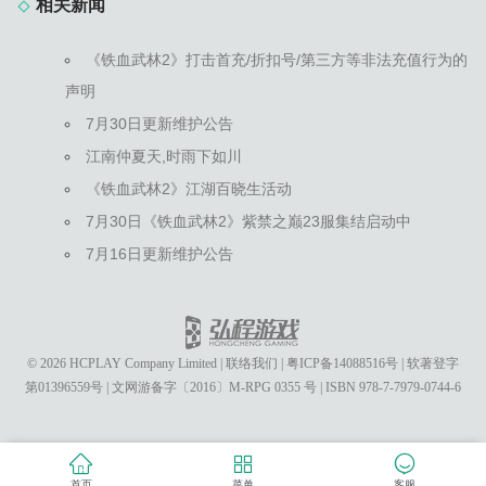
相关新闻
《铁血武林2》打击首充/折扣号/第三方等非法充值行为的
声明
7月30日更新维护公告
江南仲夏天,时雨下如川
《铁血武林2》江湖百晓生活动
7月30日《铁血武林2》紫禁之巅23服集结启动中
7月16日更新维护公告
© 2026 HCPLAY Company Limited
|
联络我们
|
粤ICP备14088516号
|
软著登字
第01396559号
|
文网游备字〔2016〕M-RPG 0355 号
|
ISBN 978-7-7979-0744-6
首页
菜单
客服