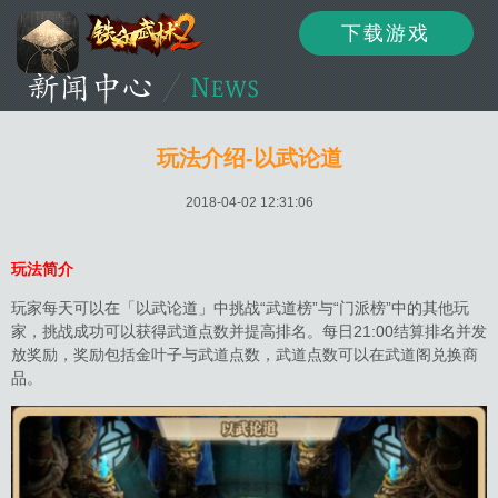
下载游戏
资讯
公告
新闻
玩法介绍-以武论道
2018-04-02 12:31:06
活动
资料
攻略
玩法简介
玩家每天可以在「以武论道」中挑战“武道榜”与“门派榜”中的其他玩
家，挑战成功可以获得武道点数并提高排名。每日21:00结算排名并发
论坛
下载
客服
放奖励，奖励包括金叶子与武道点数，武道点数可以在武道阁兑换商
品。