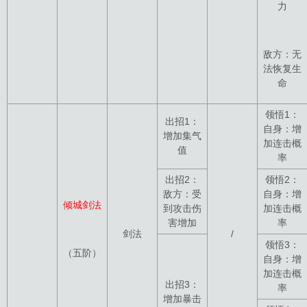
力
敌方：无
法恢复生
命
领悟1：
出招1：
自身：增
增加集气
加连击概
值
率
出招2：
领悟2：
敌方：受
自身：增
倾城剑法
到攻击伤
加连击概
害增加
率
剑法
/
领悟3：
（五阶）
自身：增
加连击概
出招3：
率
增加暴击