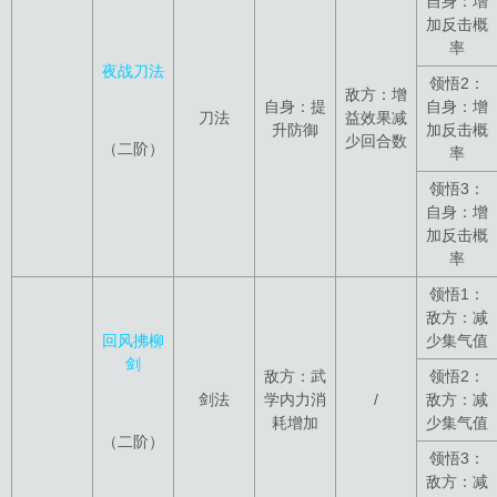
自身：增
加反击概
率
夜战刀法
领悟2：
敌方：增
自身：提
自身：增
刀法
益效果减
升防御
加反击概
少回合数
（二阶）
率
领悟3：
自身：增
加反击概
率
领悟1：
敌方：减
回风拂柳
少集气值
剑
敌方：武
领悟2：
剑法
学内力消
/
敌方：减
耗增加
少集气值
（二阶）
领悟3：
敌方：减