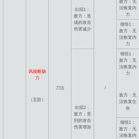
敌方：无
法恢复内
出招1：
力
敌方：造
成的攻击
领悟1：
伤害减少
敌方：无
法恢复内
力
领悟1：
敌方：无
法恢复内
风陵断肠
力
刀
刀法
/
敌方：无
（五阶）
法恢复生
出招2：
命
敌方：受
到的攻击
领悟1：
伤害增加
敌方：无
法恢复内