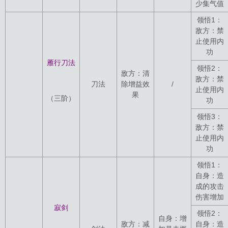
少集气值
领悟1：
敌方：禁
止使用内
功
雁行刀法
领悟2：
敌方：清
敌方：禁
刀法
除增益效
/
止使用内
果
（三阶）
功
领悟3：
敌方：禁
止使用内
功
领悟1：
自身：造
成的攻击
伤害增加
寂剑
领悟2：
自身：增
敌方：减
自身：造