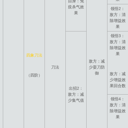
自身：免
疫杀气效
领悟2：
果
敌方：清
除增益效
果
领悟3：
敌方：清
除增益效
果
四象刀法
敌方：减
刀法
少耍刀防
御
敌方：减
（四阶）
少增益效
果回合数
出招2：
敌方：减
领悟4：
少集气值
敌方：清
除增益效
果