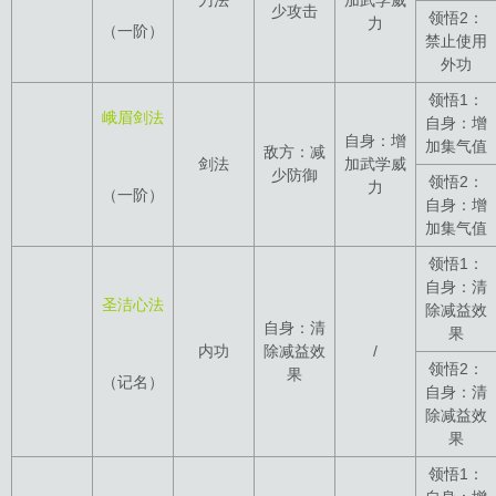
少攻击
领悟2：
力
（一阶）
禁止使用
外功
领悟1：
峨眉剑法
自身：增
自身：增
加集气值
敌方：减
剑法
加武学威
少防御
领悟2：
力
（一阶）
自身：增
加集气值
领悟1：
自身：清
圣洁心法
除减益效
自身：清
果
内功
除减益效
/
领悟2：
果
（记名）
自身：清
除减益效
果
领悟1：