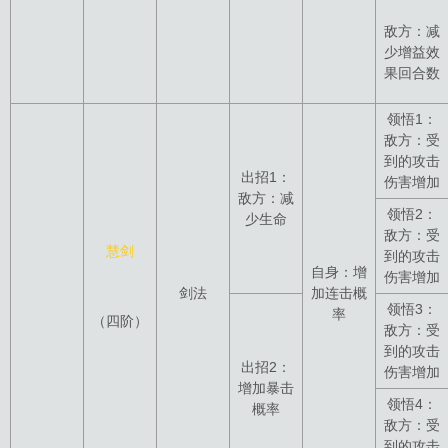
敌方：减
少增益效
果回合数
领悟1：
敌方：受
到的攻击
出招1：
伤害增加
敌方：减
领悟2：
少生命
敌方：受
慧剑
到的攻击
自身：增
伤害增加
剑法
加连击概
领悟3：
率
（四阶）
敌方：受
到的攻击
出招2：
伤害增加
增加暴击
领悟4：
概率
敌方：受
到的攻击