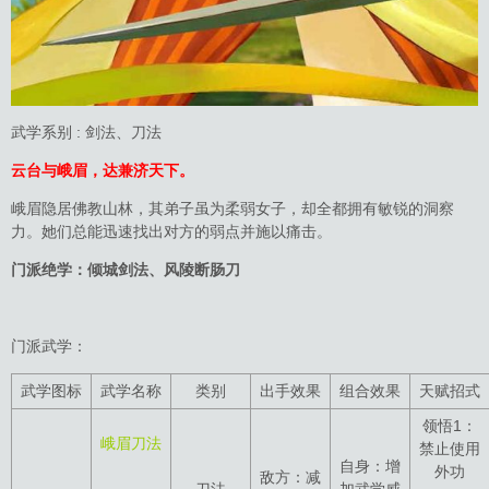
武学系别 : 剑法、刀法
云台与峨眉，达兼济天下。
峨眉隐居佛教山林，其弟子虽为柔弱女子，却全都拥有敏锐的洞察
力。她们总能迅速找出对方的弱点并施以痛击。
门派绝学：倾城剑法、风陵断肠刀
门派武学：
武学图标
武学名称
类别
出手效果
组合效果
天赋招式
领悟1：
峨眉刀法
禁止使用
自身：增
外功
敌方：减
刀法
加武学威