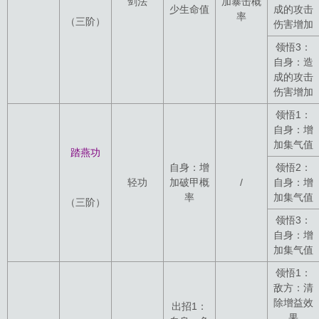
剑法
加暴击概
少生命值
成的攻击
率
（三阶）
伤害增加
领悟3：
自身：造
成的攻击
伤害增加
领悟1：
自身：增
加集气值
踏燕功
自身：增
领悟2：
轻功
加破甲概
/
自身：增
率
加集气值
（三阶）
领悟3：
自身：增
加集气值
领悟1：
敌方：清
除增益效
出招1：
果