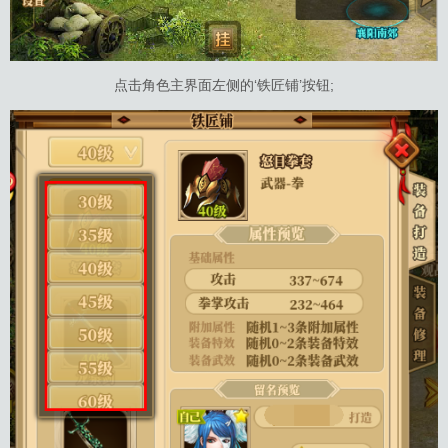
点击角色主界面左侧的‘铁匠铺’按钮;