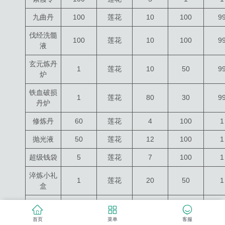
九曲丹
100
莲花
10
100
9
伐经洗髓
100
莲花
10
100
9
液
玄元炼丹
1
莲花
10
50
9
炉
铁血破损
1
莲花
80
30
9
丹炉
修炼丹
60
莲花
4
100
1
抛光液
50
莲花
12
100
1
超级钱袋
5
莲花
7
100
1
淬炼小礼
1
莲花
20
50
1
盒
押镖助力
2
莲花
1
8
3
礼盒
首页
菜单
客服