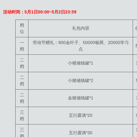
活动时间：5月1日00:00~
5月2日
23:59
档
礼包内容
位
一
劳动节赠礼：800金叶子、50000银两、20000学习
档
点
二
小猪储钱罐*1
档
二
小猪储钱罐*2
档
二
金猪储钱罐*1
档
三
五行露滴*20
档
三
五行露滴*30
档