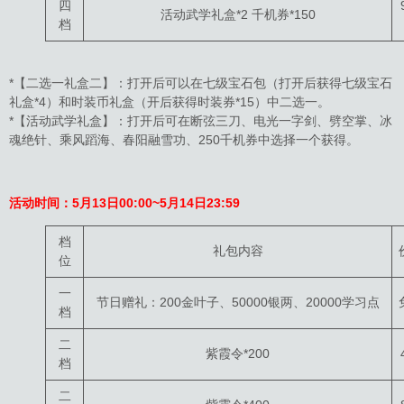
四
活动武学礼盒*2 千机券*150
档
*【二选一礼盒二】：打开后可以在七级宝石包（打开后获得七级宝石
礼盒*4）和时装币礼盒（开后获得时装券*15）中二选一。
*【活动武学礼盒】：打开后可在断弦三刀、电光一字剑、劈空掌、冰
魂绝针、乘风蹈海、春阳融雪功、250千机券中选择一个获得。
活动时间：
5月13日
00:00~5月14日23:59
档
礼包内容
位
一
节日赠礼：200金叶子、50000银两、20000学习点
档
二
紫霞令*200
档
二