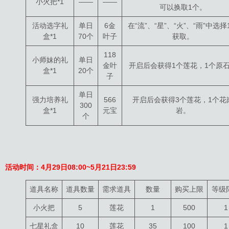
小火把*1
——
——
可以换取1个。
活动选字礼
单日
6金
在“流”、“星”、“火”、“雨”中选择
盒*1
70个
叶子
获取。
118
小师妹的礼
单日
金叶
开启后会获得1个莲花，1个原
盒*1
20个
子
单日
强力培养礼
566
开启后会获得3个莲花，1个花
300
盒*1
元宝
岩。
个
活动时间：
4月29日
08:
00~5月21日23:59
道具名称
道具数量
需求道具
数量
购买上限
等级
小火把
5
莲花
1
500
1
七星礼盒
10
莲花
35
100
1