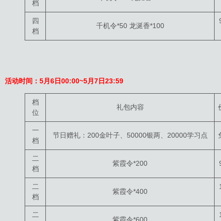
档
四
千机令*50 龙涎香*100
档
活动时间：5月6日00:00~5月7日23:59
档
礼包内容
位
一
节日赠礼：200金叶子、50000银两、20000学习点
档
二
紫霞令*200
档
二
紫霞令*400
档
二
紫霞令*600