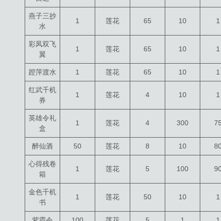
燕子三抄
1
莲花
65
10
1
水
彩凤双飞
1
莲花
65
10
1
翼
蹬萍渡水
1
莲花
65
10
1
红武千机
1
莲花
4
10
1
券
英雄令礼
1
莲花
4
300
7
盒
醉仙酒
50
莲花
8
10
8
心得残卷
1
莲花
5
100
9
箱
金色千机
1
莲花
50
10
1
书
紫霞令
100
莲花
5
1
1