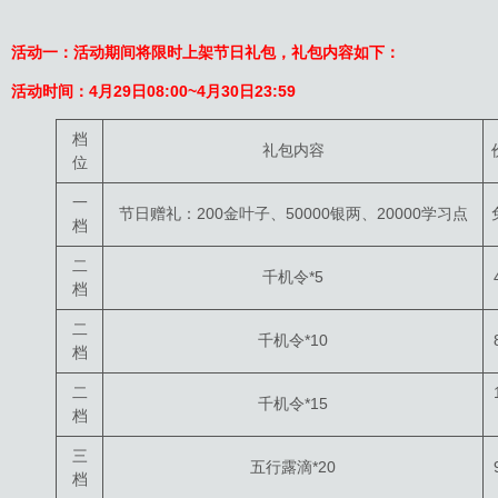
活动一：活动期间将限时上架节日礼包，礼包内容如下：
活动时间：
4月29日
08:00
~
4月30日
23:59
档
礼包内容
位
一
节日赠礼：200金叶子、50000银两、20000学习点
档
二
千机令*5
档
二
千机令*10
档
二
千机令*15
档
三
五行露滴*20
档