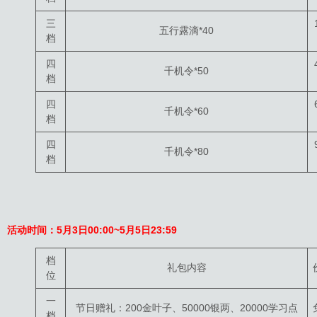
三
五行露滴*40
档
四
千机令*50
档
四
千机令*60
档
四
千机令*80
档
活动时间：5月3日00:00~5月5日23:59
档
礼包内容
位
一
节日赠礼：200金叶子、50000银两、20000学习点
档