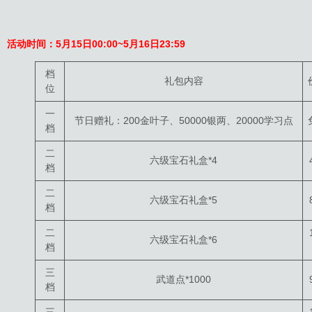
活动时间：
5月15日
00:00~5月16日23:59
档
礼包内容
位
一
节日赠礼：200金叶子、50000银两、20000学习点
档
二
六级宝石礼盒*4
档
二
六级宝石礼盒*5
档
二
六级宝石礼盒*6
档
三
武道点*1000
档