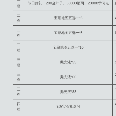
一
节日赠礼：200金叶子、50000银两、20000学习点
档
二
宝藏地图五选一*6
档
二
宝藏地图五选一*8
档
二
宝藏地图五选一*10
档
三
抛光液*55
档
三
抛光液*66
档
三
抛光液*88
档
四
9级宝石礼盒*4
档