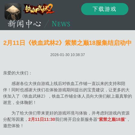
下载游戏
资讯
公告
新闻
2月11日《铁血武林2》紫禁之巅18服集结启动中
2026-01-30 10:38:37
活动
资料
攻略
亲爱的大侠们：
感谢各位大侠自游戏上线后对铁血工作铺一直以来的支持和陪
伴！同时也感谢大侠们在体验游戏期间提出的宝贵建议，让更多的大
论坛
下载
客服
侠加入了《铁血武林2》，铁血工作铺全体人员向大侠们献上最真挚的
谢意，全体鞠躬！
为了给大侠们带来更好的游戏环境与体验，并考虑到游戏内资源
分配等因素，
2月11日11:30
我们将开启全新服务器
“
紫禁之巅18服
”
，
邀您体验！