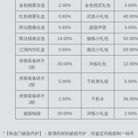
金色精要自选
2.00%
金色残页礼包
3.00%
红色精要礼盒
0.65%
武道小礼包
40.00%
阵法图册自选
0.65%
超级声望
3.00%
阵法残卷自选
14.00%
修炼小礼包
50.00%
江湖内功礼盒
0.65%
抛光小礼包
50.00%
坐骑装备碎片
20.00%
淬炼礼包
12.00%
1阶
坐骑装备碎片
5.00%
千机券礼袋
5.00%
2阶
坐骑装备碎片
2.50%
千机令
38.00%
3阶
超级钱袋
20.00%
淬炼小礼盒
2.00%
*【铁血门破损丹炉】：塞满药材的破损丹炉，经鉴定尚能炼制一味丹