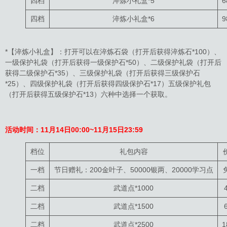
四档
淬炼小礼盒*5
6
四档
淬炼小礼盒*6
9
*【淬炼小礼盒】：打开可以在淬炼石袋（打开后获得淬炼石*100）、
一级保护礼袋（打开后获得一级保护石*50）、二级保护礼袋（打开后
获得二级保护石*35）、三级保护礼袋（打开后获得三级保护石
*25）、四级保护礼袋（打开后获得四级保护石*17）五级保护礼包
（打开后获得五级保护石*13）六种中选择一个获取。
活动时间：11月14日00:00~11月15日23:59
档位
礼包内容
一档
节日赠礼：200金叶子、50000银两、20000学习点
二档
武道点*1000
二档
武道点*1500
二档
武道点*2500
1