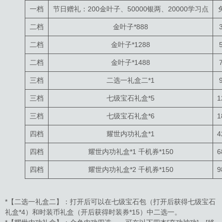
一档
节日赠礼：200金叶子、50000银两、20000学习点
二档
金叶子*888
二档
金叶子*1288
二档
金叶子*1488
三档
二选一礼盒二*1
三档
七级宝石礼盒*5
1
三档
七级宝石礼盒*6
1
四档
耀世内功礼盒*1
4
四档
耀世内功礼盒*1 千机券*150
6
四档
耀世内功礼盒*2 千机券*150
9
*【二选一礼盒二】：打开后可以在七级宝石包（打开后获得七级宝石
礼盒*4）和时装币礼盒（开后获得时装券*15）中二选一。