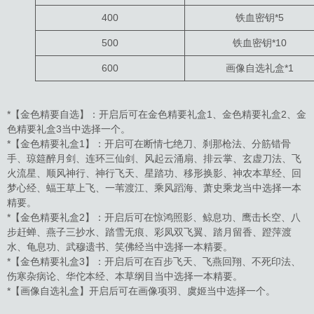
400
铁血密钥*5
500
铁血密钥*10
600
画像自选礼盒*1
*【金色精要自选】：开启后可在金色精要礼盒1、金色精要礼盒2、金
色精要礼盒3当中选择一个。
*【金色精要礼盒1】：开启可在断情七绝刀、刹那枪法、分筋错骨
手、琼筵醉月剑、连环三仙剑、风起云涌扇、排云掌、玄虚刀法、飞
火流星、顺风神行、神行飞天、星踏功、移形换影、神农本草经、回
梦心经、蝠王草上飞、一苇渡江、乘风蹈海、萧史乘龙当中选择一本
精要。
*【金色精要礼盒2】：开启后可在惊鸿照影、鲸息功、鹰击长空、八
步赶蝉、燕子三抄水、踏雪无痕、彩凤双飞翼、踏月留香、蹬萍渡
水、龟息功、武穆遗书、笑佛经当中选择一本精要。
*【金色精要礼盒3】：开启后可在百步飞天、飞燕回翔、不死印法、
伤寒杂病论、华佗本经、本草纲目当中选择一本精要。
*【画像自选礼盒】开启后可在画像项羽、虞姬当中选择一个。