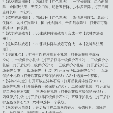
*【武林阵法图册】：内藏6本【红色阵法】：一字长蛇阵、昆仑两仪
阵、金刚佛法圈、天罡玄门阵、明教五行阵、少林罗汉阵，打开后可
选择其中一本获得。
*【乾坤阵法图册】：内藏5种【红色阵法】：断情渔网阵*1、真武七
侠阵*1、九袋打狗阵*1、恒山七剑阵*1、千面截杀阵*1，打开后可选
择其中一种获得。
*【武学阵法残卷】：80张武林阵法残卷可合成一本【武林阵法图
册】。
*【乾坤阵法残卷】：80张武林阵法残卷可合成一本【乾坤阵法图
册】。
*【淬炼礼包】：打开可以在淬炼石小礼袋（打开后获得淬炼石
*24）、一级保护小礼袋（打开后获得一级保护石*12）、二级保护小
礼袋（打开后获得二级保护石*9）、三级保护小礼袋（打开后获得三
级保护石*6）、四级保护小礼袋（打开后获得四级保护石*4）、五级
保护小礼袋（打开后获得五级保护石*3）六种中选择一个获取。
*【淬炼小礼盒】打开可以在淬炼石袋（打开后获得淬炼石*100）、一
级保护礼袋（打开后获得一级保护石*50）、二级保护礼袋（打开后获
得二级保护石*35）、三级保护礼袋（打开后获得三级保护石*25）、
四级保护礼袋（打开后获得四级保护石*17）五级保护礼包（打开后获
得五级保护石*13）六种中选择一个获取。
*【马装碎片自选】：开启后可在二阶马鞍碎片、头饰碎片、缰绳碎
片、护腿碎片、脚蹬碎片当中选择一个。