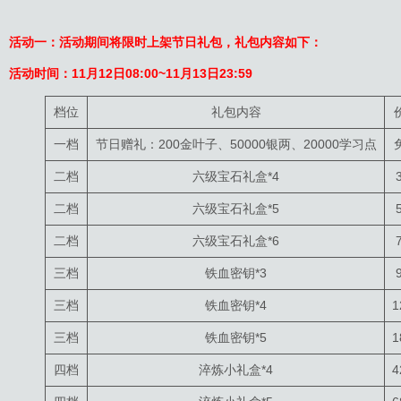
活动一：活动期间将限时上架节日礼包，礼包内容如下：
活动时间：
11月12日08:00
~11月13日23:59
档位
礼包内容
一档
节日赠礼：200金叶子、50000银两、20000学习点
二档
六级宝石礼盒*4
二档
六级宝石礼盒*5
二档
六级宝石礼盒*6
三档
铁血密钥*3
三档
铁血密钥*4
1
三档
铁血密钥*5
1
四档
淬炼小礼盒*4
4