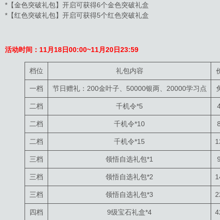
*【金色突破礼包】开启可获得6个金色突破礼盒
*【红色突破礼包】开启可获得5个红色突破礼盒
活动时间：11月18日00:00~11月20日23:59
档位
礼包内容
一档
节日赠礼：200金叶子、50000银两、20000学习点
二档
千机令*5
二档
千机令*10
二档
千机令*15
1
三档
领悟自选礼包*1
三档
领悟自选礼包*2
1
三档
领悟自选礼包*3
2
四档
9级宝石礼盒*4
4