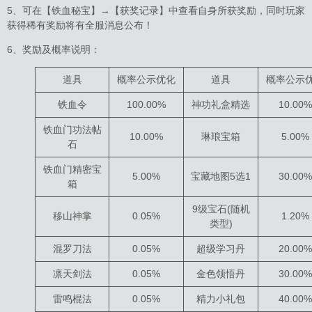
5、可在【铁血秘宝】→【获奖记录】中查看自身所获奖励，同时玩家
获得稀有奖励将有全服消息公布！
6、奖励及概率说明：
道具
概率公示优化
道具
概率公示
铁血令
100.00%
神功礼盒精选
10.00%
铁血门功法帖
10.00%
琳琅宝箱
5.00%
石
铁血门精密宝
5.00%
宝藏地图5选1
30.00%
箱
9级宝石(随机
移山神掌
0.05%
1.20%
类型)
混罗刀法
0.05%
超级学习丹
20.00%
凛天剑法
0.05%
金色领悟丹
30.00%
雷鸣棍法
0.05%
精力小礼包
40.00%