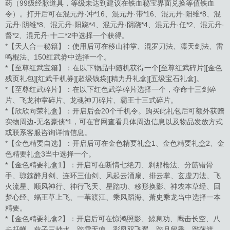
药（99级经脉道具，等级未达到建议在铁血秘宝界面兑换等值铁血
令）。打开后可在混元丹·冲*16、混元丹·带*16、混元丹·阳维*8、混
元丹·阴维*8、混元丹·阳跷*4、混元丹·阴跷*4、混元丹·任*2、混元丹·
督*2、混元丹·十二*2中选择一个获得。
*【天人合一秘籍】：使用后可在移山神掌、混罗刀法、凛天剑法、雷
鸣棍法、150红武劵中选择一个。
*【至尊红武宝箱】：在以下物品中随机获得一个[至尊红武碎片][金色
残页礼包][红武千机券][超级钱袋][精力丹礼盒][五级宝石礼盒]。
*【至尊红武碎片】：在以下红色武学碎片选择一个，夺命十三剑碎
片、飞龙神掌碎片、龙魂神刀碎片、霸王十三式碎片。
*【欣欣向荣礼盒】：开启后会20个千机令。购买此礼包后可额外获赠
实物周边-无名豪侠*1，可在官网查看具体周边信息以及物品发放方式
或联系客服咨询详情信息。
*【金色精要自选】：开启后可在金色精要礼盒1、金色精要礼盒2、金
色精要礼盒3当中选择一个。
*【金色精要礼盒1】：开启可在断情七绝刀、刹那枪法、分筋错骨
手、琼筵醉月剑、连环三仙剑、风起云涌扇、排云掌、玄虚刀法、飞
火流星、顺风神行、神行飞天、星踏功、移形换影、神农本草经、回
梦心经、蝠王草上飞、一苇渡江、乘风蹈海、萧史乘龙当中选择一本
精要。
*【金色精要礼盒2】：开启后可在惊鸿照影、鲸息功、鹰击长空、八
步赶蝉、燕子三抄水、踏雪无痕、彩凤双飞翼、踏月留香、蹬萍渡