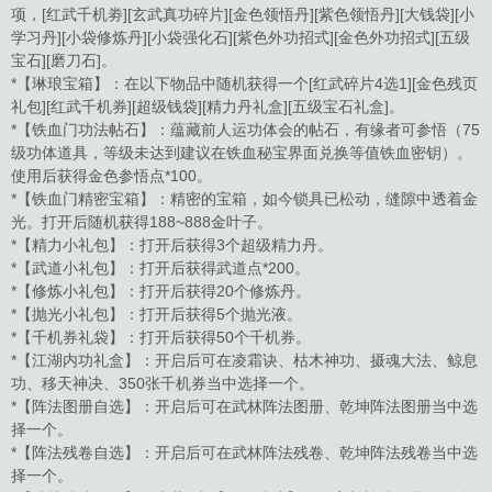
项，[红武千机劵][玄武真功碎片][金色领悟丹][紫色领悟丹][大钱袋][小
学习丹][小袋修炼丹][小袋强化石][紫色外功招式][金色外功招式][五级
宝石][磨刀石]。
*【琳琅宝箱】：在以下物品中随机获得一个[红武碎片4选1][金色残页
礼包][红武千机券][超级钱袋][精力丹礼盒][五级宝石礼盒]。
*【铁血门功法帖石】：蕴藏前人运功体会的帖石，有缘者可参悟（75
级功体道具，等级未达到建议在铁血秘宝界面兑换等值铁血密钥）。
使用后获得金色参悟点*100。
*【铁血门精密宝箱】：精密的宝箱，如今锁具已松动，缝隙中透着金
光。打开后随机获得188~888金叶子。
*【精力小礼包】：打开后获得3个超级精力丹。
*【武道小礼包】：打开后获得武道点*200。
*【修炼小礼包】：打开后获得20个修炼丹。
*【抛光小礼包】：打开后获得5个抛光液。
*【千机券礼袋】：打开后获得50个千机券。
*【江湖内功礼盒】：开启后可在凌霜诀、枯木神功、摄魂大法、鲸息
功、移天神决、350张千机券当中选择一个。
*【阵法图册自选】：开启后可在武林阵法图册、乾坤阵法图册当中选
择一个。
*【阵法残卷自选】：开启后可在武林阵法残卷、乾坤阵法残卷当中选
择一个。