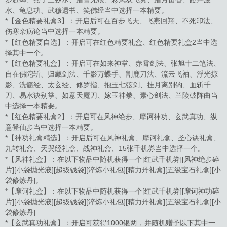
水、龟息功、武穆遗书、笑佛经当中选择一本精要。
*【金色精要礼盒3】：开启后可在百步飞天、飞燕回翔、不死印法、
伤寒杂病论当中选择一本精要。
*【红色精要自选】：开启可在红色精要礼盒、红色精要礼盒2当中选
择其中一个。
*【红色精要礼盒】：开启可在如来神掌、赤霄剑法、张旭十二笔法、
自在佛陀斩、归藏剑法、千影万蝶手、割鹿刀法、流云飞袖、浮光掠
影、洗髓经、太玄经、修罗指、抱玉七弦剑、挂月离别钩、血斩千
刀、易水诀别掌、如意天魔刀、嫁玉神拳、素心剑法、兰陵破阵曲当
中选择一本精要。
*【红色精要礼盒2】：开启可在风神绝步、摩诃神功、玄武真功、纵
意登仙步当中选择一本精要。
*【神功礼盒精选】：开启后可在风神礼盒、摩诃礼盒、圣心诀礼盒、
九转礼盒、天哭经礼盒、战神礼盒、15张千机券当中选择一个。
*【风神礼盒】：在以下物品中随机获得一个[红武千机劵][风神绝步碎
片][小袋抛光液][超级钱袋][淬炼小礼包][精力丹礼盒][五级宝石礼盒][小
袋修炼丹]。
*【摩诃礼盒】：在以下物品中随机获得一个[红武千机劵][摩诃神功碎
片][小袋抛光液][超级钱袋][淬炼小礼包][精力丹礼盒][五级宝石礼盒][小
袋修炼丹]
*【玄武真功礼盒】：开启可获得1000银两，并随机赠予以下其中一