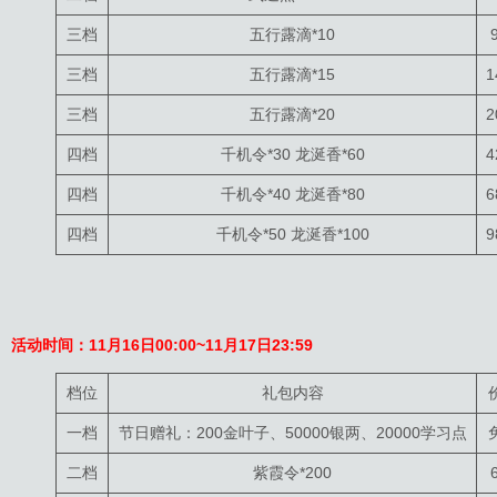
三档
五行露滴*10
三档
五行露滴*15
1
三档
五行露滴*20
2
四档
千机令*30 龙涎香*60
4
四档
千机令*40 龙涎香*80
6
四档
千机令*50 龙涎香*100
9
活动时间：11月16日00:00~11月17日23:59
档位
礼包内容
一档
节日赠礼：200金叶子、50000银两、20000学习点
二档
紫霞令*200