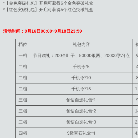
*【金色突破礼包】开启可获得6个金色突破礼盒
*【红色突破礼包】开启可获得5个红色突破礼盒
活动时间：9月16日00:00~9月18日23:59
档位
礼包内容
一档
节日赠礼：200金叶子、50000银两、20000学习点
二档
千机令*5
二档
千机令*10
二档
千机令*15
1
三档
领悟自选礼包*1
三档
领悟自选礼包*2
1
三档
领悟自选礼包*3
2
四档
9级宝石礼盒*4
4