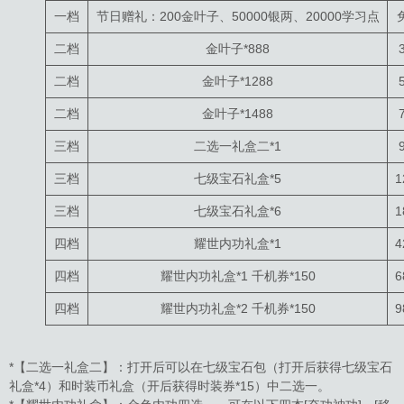
一档
节日赠礼：200金叶子、50000银两、20000学习点
二档
金叶子*888
二档
金叶子*1288
二档
金叶子*1488
三档
二选一礼盒二*1
三档
七级宝石礼盒*5
1
三档
七级宝石礼盒*6
1
四档
耀世内功礼盒*1
4
四档
耀世内功礼盒*1 千机券*150
6
四档
耀世内功礼盒*2 千机券*150
9
*【二选一礼盒二】：打开后可以在七级宝石包（打开后获得七级宝石
礼盒*4）和时装币礼盒（开后获得时装券*15）中二选一。