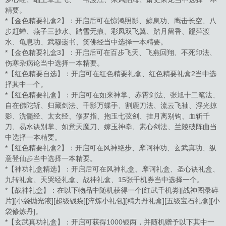
精要。
*【金色精要礼盒2】：开启后可在惊鸿照影、鲸息功、鹰击长空、八
步赶蝉、燕子三抄水、踏雪无痕、彩凤双飞翼、踏月留香、蹬萍渡
水、龟息功、武穆遗书、笑佛经当中选择一本精要。
*【金色精要礼盒3】：开启后可在百步飞天、飞燕回翔、不死印法、
伤寒杂病论当中选择一本精要。
*【红色精要自选】：开启可在红色精要礼盒、红色精要礼盒2当中选
择其中一个。
*【红色精要礼盒】：开启可在如来神掌、赤霄剑法、张旭十二笔法、
自在佛陀斩、归藏剑法、千影万蝶手、割鹿刀法、流云飞袖、浮光掠
影、洗髓经、太玄经、修罗指、抱玉七弦剑、挂月离别钩、血斩千
刀、易水诀别掌、如意天魔刀、嫁玉神拳、素心剑法、兰陵破阵曲当
中选择一本精要。
*【红色精要礼盒2】：开启可在风神绝步、摩诃神功、玄武真功、纵
意登仙步当中选择一本精要。
*【神功礼盒精选】：开启后可在风神礼盒、摩诃礼盒、圣心诀礼盒、
九转礼盒、天哭经礼盒、战神礼盒、15张千机券当中选择一个。
*【战神礼盒】：在以下物品中随机获得一个[红武千机劵][战神图录碎
片][小袋抛光液][超级钱袋][淬炼小礼包][精力丹礼盒][五级宝石礼盒][小
袋修炼丹]。
*【玄武真功礼盒】：开启可获得1000银两，并随机赠予以下其中一