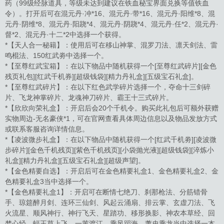
药（99级经脉道具，等级未达到建议在铁血秘宝界面兑换等值铁血
令）。打开后可在混元丹·冲*16、混元丹·带*16、混元丹·阳维*8、混
元丹·阴维*8、混元丹·阳跷*4、混元丹·阴跷*4、混元丹·任*2、混元丹·
督*2、混元丹·十二*2中选择一个获得。
*【天人合一秘籍】：使用后可在移山神掌、混罗刀法、凛天剑法、雷
鸣棍法、150红武劵中选择一个。
*【至尊红武宝箱】：在以下物品中随机获得一个[至尊红武碎片][金色
残页礼包][红武千机券][超级钱袋][精力丹礼盒][五级宝石礼盒]。
*【至尊红武碎片】：在以下红色武学碎片选择一个，夺命十三剑碎
片、飞龙神掌碎片、龙魂神刀碎片、霸王十三式碎片。
*【欣欣向荣礼盒】：开启后会20个千机令。购买此礼包后可额外获赠
实物周边-无名豪侠*1，可在官网查看具体周边信息以及物品发放方式
或联系客服咨询详情信息。
*【凌波微步礼盒】：在以下物品中随机获得一个[红武千机劵][凌波微
步碎片][金色千机残页][紫色千机残页][小袋抛光液][超级钱袋][淬炼小
礼盒][精力丹礼盒][五级宝石礼盒][超级声望]。
*【金色精要自选】：开启后可在金色精要礼盒1、金色精要礼盒2、金
色精要礼盒3当中选择一个。
*【金色精要礼盒1】：开启可在断情七绝刀、刹那枪法、分筋错骨
手、琼筵醉月剑、连环三仙剑、风起云涌扇、排云掌、玄虚刀法、飞
火流星、顺风神行、神行飞天、星踏功、移形换影、神农本草经、回
梦心经、蝠王草上飞、一苇渡江、乘风蹈海、萧史乘龙当中选择一本