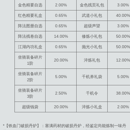
金色精要自选
2.00%
金色残页礼包
3.00%
红色精要礼盒
0.65%
武道小礼包
40.00%
阵法图册自选
0.65%
超级声望
3.00%
阵法残卷自选
14.00%
修炼小礼包
50.00%
江湖内功礼盒
0.65%
抛光小礼包
50.00%
坐骑装备碎片
20.00%
淬炼礼包
12.00%
1阶
坐骑装备碎片
5.00%
千机券礼袋
5.00%
2阶
坐骑装备碎片
2.50%
千机令
38.00%
3阶
超级钱袋
20.00%
淬炼小礼盒
2.00%
*【铁血门破损丹炉】：塞满药材的破损丹炉，经鉴定尚能炼制一味丹