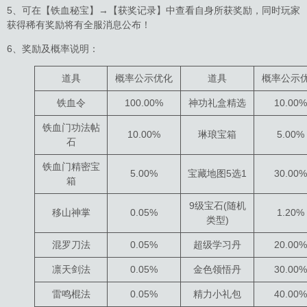
5、可在【铁血秘宝】→【获奖记录】中查看自身所获奖励，同时玩家
获得稀有奖励将有全服消息公布！
6、奖励及概率说明：
道具
概率公示优化
道具
概率公示
铁血令
100.00%
神功礼盒精选
10.00%
铁血门功法帖
10.00%
琳琅宝箱
5.00%
石
铁血门精密宝
5.00%
宝藏地图5选1
30.00%
箱
9级宝石(随机
移山神掌
0.05%
1.20%
类型)
混罗刀法
0.05%
超级学习丹
20.00%
凛天剑法
0.05%
金色领悟丹
30.00%
雷鸣棍法
0.05%
精力小礼包
40.00%