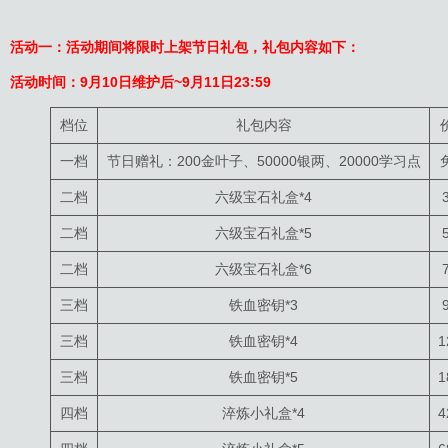
活动一：活动期间将限时上架节日礼包，礼包内容如下：
活动时间：9月10日维护后~9月11日23:59
档位
礼包内容
一档
节日赠礼：200金叶子、50000银两、20000学习点
二档
六级宝石礼盒*4
二档
六级宝石礼盒*5
二档
六级宝石礼盒*6
三档
铁血密钥*3
三档
铁血密钥*4
1
三档
铁血密钥*5
1
四档
淬炼小礼盒*4
4