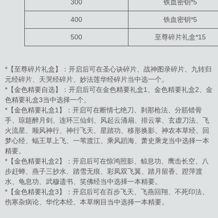
300
铁血密钥*5
400
铁血密钥*5
500
至尊碎片礼盒*15
*【至尊碎片礼盒】：开启后可在圣心诀碎片、战神图录碎片、九转归
元经碎片、天哭经碎片、妙法莲华经碎片当中选一个。
*【金色精要自选】：开启后可在金色精要礼盒1、金色精要礼盒2、金
色精要礼盒3当中选择一个。
*【金色精要礼盒1】：开启可在断情七绝刀、刹那枪法、分筋错骨
手、琼筵醉月剑、连环三仙剑、风起云涌扇、排云掌、玄虚刀法、飞
火流星、顺风神行、神行飞天、星踏功、移形换影、神农本草经、回
梦心经、蝠王草上飞、一苇渡江、乘风蹈海、萧史乘龙当中选择一本
精要。
*【金色精要礼盒2】：开启后可在惊鸿照影、鲸息功、鹰击长空、八
步赶蝉、燕子三抄水、踏雪无痕、彩凤双飞翼、踏月留香、蹬萍渡
水、龟息功、武穆遗书、笑佛经当中选择一本精要。
*【金色精要礼盒3】：开启后可在百步飞天、飞燕回翔、不死印法、
伤寒杂病论、华佗本经、本草纲目当中选择一本精要。