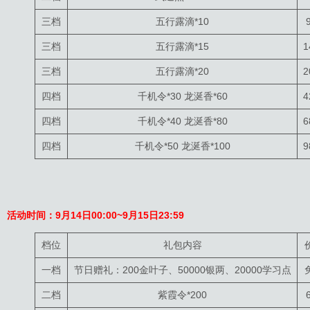
三档
五行露滴*10
三档
五行露滴*15
1
三档
五行露滴*20
2
四档
千机令*30 龙涎香*60
4
四档
千机令*40 龙涎香*80
6
四档
千机令*50 龙涎香*100
9
活动时间：9月14日00:00~9月15日23:59
档位
礼包内容
一档
节日赠礼：200金叶子、50000银两、20000学习点
二档
紫霞令*200