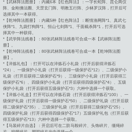
*【武林阵法图册】：内藏6本【红色阵法】：一字长蛇阵、昆仑两仪
阵、金刚佛法圈、天罡玄门阵、明教五行阵、少林罗汉阵，打开后可
选择其中一本获得。
*【乾坤阵法图册】：内藏5种【红色阵法】：断情渔网阵*1、真武七
侠阵*1、九袋打狗阵*1、恒山七剑阵*1、千面截杀阵*1，打开后可选
择其中一种获得。
*【武学阵法残卷】：80张武林阵法残卷可合成一本【武林阵法图
册】。
*【乾坤阵法残卷】：80张武林阵法残卷可合成一本【乾坤阵法图
册】。
*【淬炼礼包】：打开可以在淬炼石小礼袋（打开后获得淬炼石
*24）、一级保护小礼袋（打开后获得一级保护石*12）、二级保护小
礼袋（打开后获得二级保护石*9）、三级保护小礼袋（打开后获得三
级保护石*6）、四级保护小礼袋（打开后获得四级保护石*4）、五级
保护小礼袋（打开后获得五级保护石*3）六种中选择一个获取。
*【淬炼小礼盒】打开可以在淬炼石袋（打开后获得淬炼石*100）、一
级保护礼袋（打开后获得一级保护石*50）、二级保护礼袋（打开后获
得二级保护石*35）、三级保护礼袋（打开后获得三级保护石*25）、
四级保护礼袋（打开后获得四级保护石*17）五级保护礼包（打开后获
得五级保护石*13）六种中选择一个获取。
*【马装碎片自选】：开启后可在二阶马鞍碎片、头饰碎片、缰绳碎
片、护腿碎片、脚蹬碎片当中选择一个。