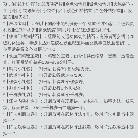
项，[红武千机劵][玄武真功碎片][金色领悟丹][紫色领悟丹][大钱袋][小
学习丹][小袋修炼丹][小袋强化石][紫色外功招式][金色外功招式][五级
宝石][磨刀石]。
*【琳琅宝箱】：在以下物品中随机获得一个[红武碎片4选1][金色残页
礼包][红武千机券][超级钱袋][精力丹礼盒][五级宝石礼盒]。
*【铁血门功法帖石】：蕴藏前人运功体会的帖石，有缘者可参悟（75
级功体道具，等级未达到建议在铁血秘宝界面兑换等值铁血密钥）。
使用后获得金色参悟点*100。
*【铁血门精密宝箱】：精密的宝箱，如今锁具已松动，缝隙中透着金
光。打开后随机获得188~888金叶子。
*【精力小礼包】：打开后获得3个超级精力丹。
*【武道小礼包】：打开后获得武道点*200。
*【修炼小礼包】：打开后获得20个修炼丹。
*【抛光小礼包】：打开后获得5个抛光液。
*【千机券礼袋】：打开后获得50个千机券。
*【江湖内功礼盒】：开启后可在凌霜诀、枯木神功、摄魂大法、鲸息
功、移天神决、350张千机券当中选择一个。
*【阵法图册自选】：开启后可在武林阵法图册、乾坤阵法图册当中选
择一个。
*【阵法残卷自选】：开启后可在武林阵法残卷、乾坤阵法残卷当中选
择一个。