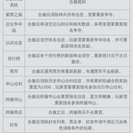
合服规则
系统
紫禁之巅
合服后清除神兵持有信息，需要重新争夺。
总坛争夺
合服后将清空总坛积分和相关数据，各帮派需要重新报
战
名争夺。
合服后清空排名信息，玩家需要重新争夺排名，并可重
以武论道
新获得排名奖励。
合服后各个排行榜的数据将会清空，重新统计后于次日
排行榜
重排。
黑市
合服后通用黑市将重新刷新，专属黑市不会刷新。
合服后清除历史华山论剑信息，并将累积助威全胜奖励
华山论剑
重置为1000，玩家需要重新报名参加当日华山论剑。
合服后跨服华山会重置报名信息，盟主和雕像，玩家需
跨服华山
重新报名参加跨服华山。
跨服商店
合服之后，跨服商店不会重置。
合服后清除好友列表、黑名单、好友申请中满足冗余角
好友
色清除条件的玩家。