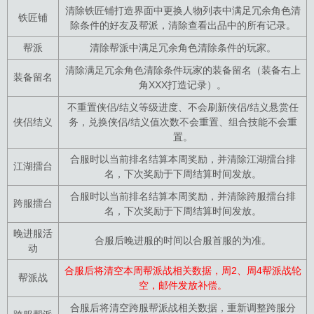
清除铁匠铺打造界面中更换人物列表中满足冗余角色清
铁匠铺
除条件的好友及帮派，清除查看出品中的所有记录。
帮派
清除帮派中满足冗余角色清除条件的玩家。
清除满足冗余角色清除条件玩家的装备留名（装备右上
装备留名
角XXX打造记录）。
不重置侠侣/结义等级进度、不会刷新侠侣/结义悬赏任
侠侣结义
务，兑换侠侣/结义值次数不会重置、组合技能不会重
置。
合服时以当前排名结算本周奖励，并清除江湖擂台排
江湖擂台
名，下次奖励于下周结算时间发放。
合服时以当前排名结算本周奖励，并清除跨服擂台排
跨服擂台
名，下次奖励于下周结算时间发放。
晚进服活
合服后晚进服的时间以合服首服的为准。
动
合服后将清空本周帮派战相关数据，周2、周4帮派战轮
帮派战
空，邮件发放补偿。
合服后将清空跨服帮派战相关数据，重新调整跨服分