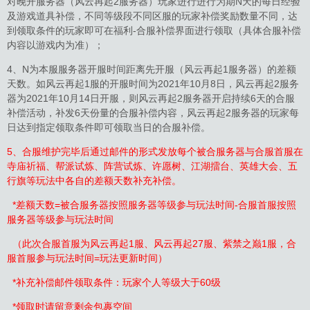
对晚开服务器（风云再起2服务器）玩家进行进行为期N天的每日经验
及游戏道具补偿，不同等级段不同区服的玩家补偿奖励数量不同，达
到领取条件的玩家即可在福利-合服补偿界面进行领取（具体合服补偿
内容以游戏内为准）；
4、N为本服服务器开服时间距离先开服（风云再起1服务器）的差额
天数。如风云再起1服的开服时间为2021年10月8日，风云再起2服务
器为2021年10月14日开服，则风云再起2服务器开启持续6天的合服
补偿活动，补发6天份量的合服补偿内容，风云再起2服务器的玩家每
日达到指定领取条件即可领取当日的合服补偿。
5、合服维护完毕后通过邮件的形式发放每个被合服务器与合服首服在
寺庙祈福、帮派试炼、阵营试炼、许愿树、江湖擂台、英雄大会、五
行旗等玩法中各自的差额天数补充补偿。
*差额天数=被合服务器按照服务器等级参与玩法时间-合服首服按照
服务器等级参与玩法时间
（此次合服首服为风云再起1服、风云再起27服、紫禁之巅1服，合
服首服参与玩法时间=玩法更新时间）
*补充补偿邮件领取条件：玩家个人等级大于60级
*领取时请留意剩余包裹空间