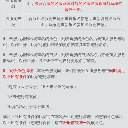
跨服帮派
组，
涉及合服的区服及其对战的区服跨服帮派战玩法均
战
暂停一周
。
跨服竞技
合服后跨服竞技场会重置报名信息，重新调整跨服分
场
组，玩家需重新报名参加跨服竞技场。
4、合服后如若出现重名的角色，则较新服的角色名后会加入服务器标
识，以作区分，玩家可使用赠送的更名帖道具重新进行命名。
5、合服后如若出现重名的帮派，则较新服的帮派名称后方会加入服务
器标识，以作区分，各帮派帮主可自行更改名字解决。
6、冗余角色清理
：本次合服期间，我们将会对互通服务器中
同时满足
以下所有条件
的玩家进行清理：
*超过（大于等于）15天未登录的玩家；
*从未进行过充值；
*玩家等级小于等于30级。
满足上述所有条件的玩家将在本次合区时进行清理，如您的角色满足
以上所有条件且想进行保留，请在
合服前登陆一次
该角色。