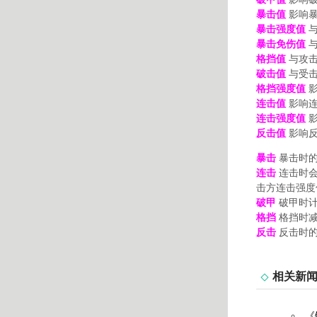
暴击值
影响暴
暴击强度值
与
暴击免伤值
与
格挡值
与攻击
破击值
与受击
格挡强度值
影
连击值
影响连
连击强度值
影
反击值
影响反
暴击
暴击时的
连击
连击时会
击方连击强度
破甲
破甲时计
格挡
格挡时减
反击
反击时的
相关新
《