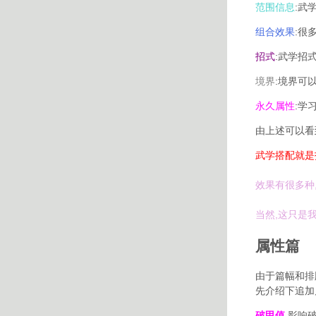
范围信息
:武
组合效果
:很
招式
:武学招式
境界
:境界可
永久属性
:学
由上述可以看
武学搭配就是指
效果有很多种
当然,这只是
属性篇
由于篇幅和排
先介绍下追加属
破甲值
影响破