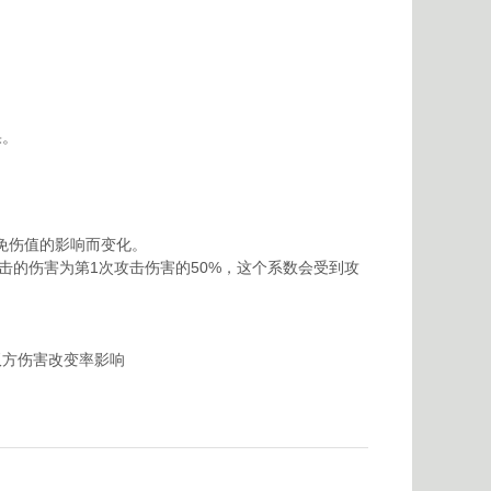
。
。
果。
免伤值的影响而变化。
击的伤害为第1次攻击伤害的50%，这个系数会受到攻
。
双方伤害改变率影响