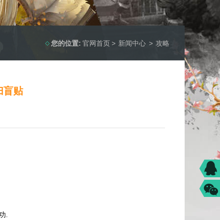
您的位置:
官网首页
>
新闻中心
>
攻略
扫盲贴
功.