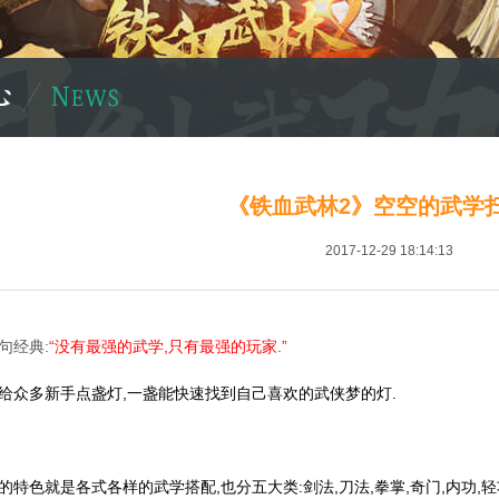
《铁血武林2》空空的武学
2017-12-29 18:14:13
句经典:
“没有最强的武学,只有最强的玩家.”
给众多新手点盏灯,一盏能快速找到自己喜欢的武侠梦的灯.
特色就是各式各样的武学搭配,也分五大类:剑法,刀法,拳掌,奇门,内功,轻