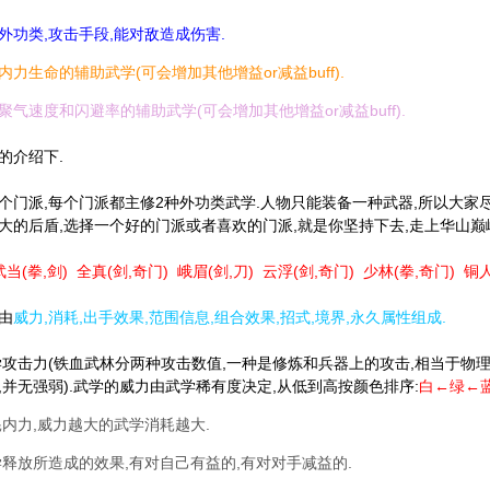
外功类,攻击手段,能对敌造成伤害.
力生命的辅助武学(可会增加其他增益or减益buff).
气速度和闪避率的辅助武学(可会增加其他增益or减益buff).
的介绍下.
个门派,每个门派都主修2种外功类武学.人物只能装备一种武器,所以大家尽
大的后盾,选择一个好的门派或者喜欢的门派,就是你坚持下去,走上华山巅峰
武当(拳,剑) 全真(剑,奇门) 峨眉(剑,刀) 云浮(剑,奇门) 少林(拳,奇门) 铜
由
威力,消耗,出手效果,范围信息,组合效果,招式,境界,永久属性组成.
学攻击力(铁血武林分两种攻击数值,一种是修炼和兵器上的攻击,相当于物理(
,并无强弱).武学的威力由武学稀有度决定,从低到高按颜色排序:
白←绿←蓝
耗内力,威力越大的武学消耗越大.
学释放所造成的效果,有对自己有益的,有对对手减益的.