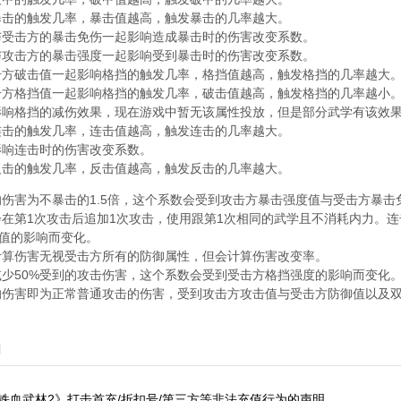
击的触发几率，暴击值越高，触发暴击的几率越大。
受击方的暴击免伤一起影响造成暴击时的伤害改变系数。
攻击方的暴击强度一起影响受到暴击时的伤害改变系数。
方破击值一起影响格挡的触发几率，格挡值越高，触发格挡的几率越大
方格挡值一起影响格挡的触发几率，破击值越高，触发格挡的几率越小
响格挡的减伤效果，现在游戏中暂无该属性投放，但是部分武学有该效
击的触发几率，连击值越高，触发连击的几率越大。
响连击时的伤害改变系数。
击的触发几率，反击值越高，触发反击的几率越大。
伤害为不暴击的1.5倍，这个系数会受到攻击方暴击强度值与受击方暴击
在第1次攻击后追加1次攻击，使用跟第1次相同的武学且不消耗内力。连
值的影响而变化。
算伤害无视受击方所有的防御属性，但会计算伤害改变率。
少50%受到的攻击伤害，这个系数会受到受击方格挡强度的影响而变化
伤害即为正常普通攻击的伤害，受到攻击方攻击值与受击方防御值以及
闻
铁血武林2》打击首充/折扣号/第三方等非法充值行为的声明