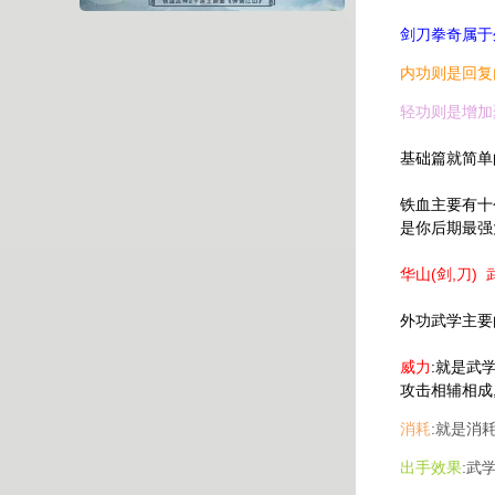
剑刀拳奇属于
内功则是回复内
轻功则是增加聚
基础篇就简单
铁血主要有十
是你后期最强
华山(剑,刀) 
外功武学主要
威力
:就是武
攻击相辅相成
消耗
:就是消
出手效果
:武