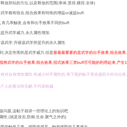
学释放所站的方位,以及释放的范围(单体,竖排,横排,全体)
多武学都有组合,组合效果有特殊的增益or减益buff.
,有几率触发,会有和出手效果不同的buff.
以提升武学威力,永久属性增加.
习该武学,升级该武学所提升的永久属性.
到,决定伤害的是武学威力,但是
最最最重要的是武学的出手效果,组合效果,招
将武学的出手效果,组合效果,招式效果三类buff尽可能的利用起来,产生1+
,有对自身增加属性,有减少对手属性的,再下面的帖子里依据四大外功分类,
我个人的看法和见解,不代表权威.
版问题,这帖子就讲一些理论上的知识吧.
性.(就是攻击,防御,生命,聚气之外的)
甲的触发几率，破甲值越高，触发破甲的几率越大。