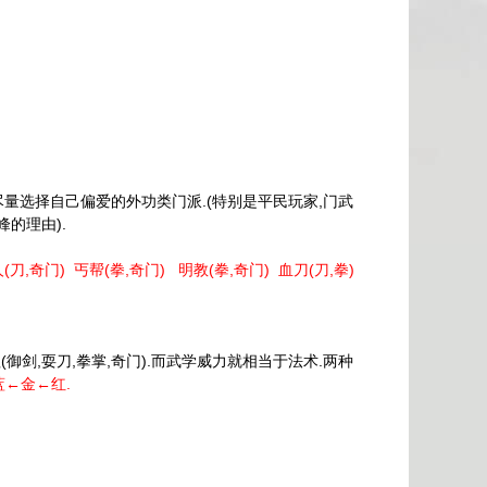
量选择自己偏爱的外功类门派.(特别是平民玩家,门武
的理由).
人(刀,奇门) 丐帮(拳,奇门) 明教(拳,奇门) 血刀(刀,拳)
御剑,耍刀,拳掌,奇门).而武学威力就相当于法术.两种
←金←红.