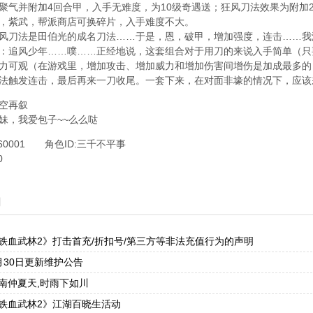
聚气并附加4回合甲，入手无难度，为10级奇遇送；狂风刀法效果为附加
%，紫武，帮派商店可换碎片，入手难度不大。
风刀法是田伯光的成名刀法……于是，恩，破甲，增加强度，连击……我
：追风少年……噗……正经地说，这套组合对于用刀的来说入手简单（只
力可观（在游戏里，增加攻击、增加威力和增加伤害间增伤是加成最多的
法触发连击，最后再来一刀收尾。一套下来，在对面非壕的情况下，应该
空再叙
妹，我爱包子~~么么哒
360001 角色ID:三千不平事
0
闻
铁血武林2》打击首充/折扣号/第三方等非法充值行为的声明
月30日更新维护公告
南仲夏天,时雨下如川
铁血武林2》江湖百晓生活动