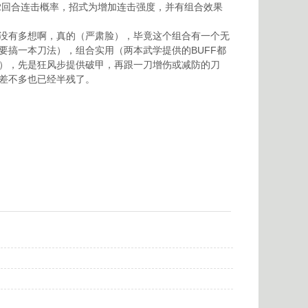
2回合连击概率，招式为增加连击强度，并有组合效果
没有多想啊，真的（严肃脸），毕竟这个组合有一个无
要搞一本刀法），组合实用（两本武学提供的BUFF都
），先是狂风步提供破甲，再跟一刀增伤或减防的刀
差不多也已经半残了。