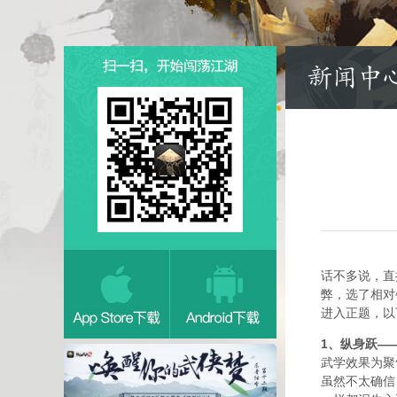
话不多说，直
弊，选了相对
进入正题，以
1、纵身跃—
武学效果为聚
虽然不太确信