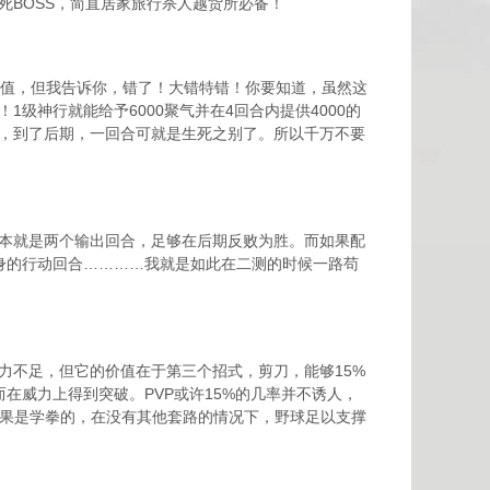
BOSS，简直居家旅行杀人越货所必备！
不值，但我告诉你，错了！大错特错！你要知道，虽然这
级神行就能给予6000聚气并在4回合内提供4000的
，到了后期，一回合可就是生死之别了。所以千万不要
本就是两个输出回合，足够在后期反败为胜。而如果配
身的行动回合…………我就是如此在二测的时候一路苟
力不足，但它的价值在于第三个招式，剪刀，能够15%
在威力上得到突破。PVP或许15%的几率并不诱人，
，如果是学拳的，在没有其他套路的情况下，野球足以支撑