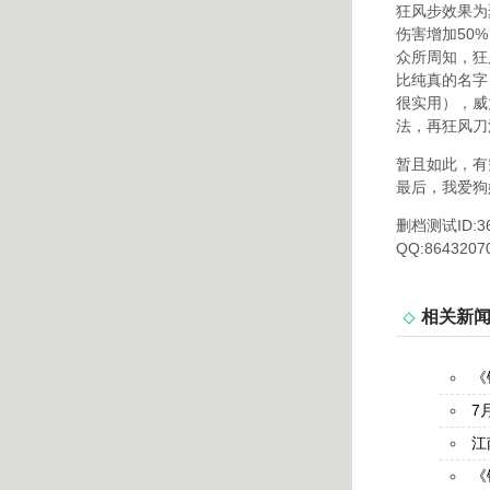
狂风步效果为
伤害增加50
众所周知，狂
比纯真的名字
很实用），威
法，再狂风刀
暂且如此，有
最后，我爱狗
删档测试ID:
QQ:8643207
相关新
《
7
江
《