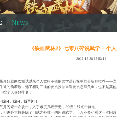
《铁血武林2》七零八碎说武学 – 个
2017-12-28 15:53:14
接开始就两次测试以来个人觉得不错的武学进行简单的分析和推荐——当
牛逼的偷着乐，选了相对二逼的要么投胎重造要么忍辱负重，也不是其他
下按个人喜好排名：
—我闪，我闪，我再闪！
气并闪避一次攻击，入手难度几近于无，20级主线点击就送。
，但纵身大概是除了门武之外唯一的闪避武学。千万不要小看这一次闪避