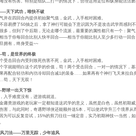
海没有伤害。特别是组队二打一的情况下，合理运用走位和纵身能活活磨死
——天下武功，唯快不破
气并在四回合内提供初始聚气值，金武，入手相对困难。
不容易攒了50抽之后，拿了神行可能会下意识因为不是攻击武学而感到
很多，但到了中后期，无论走哪个流派，最重要的属性都只有一个：聚气！1
相当于你每回合比别人快半回合——相当于你能比别人至少多行动一回合
旦拥有，终身受益~~
—苟，是世界的终极
个受击回合内受到致死伤害不死，金武，入手相对困难。
个字就能明白这个武学的价值，苟！两个受击回合，一对一的情况下，基
果再配合轻功和内功冷却回合减1的装备……如果再有个神行飞天来拉自
…苟，天下无双！
—野球一出天下惊
，入手难度没有，进游戏就送。
金庸类游戏的老玩家一定都知道这武学的意义，虽然是白色，虽然初期威
伤害，与此同时，奇遇野球侠还能额外送5本，可以使武学升三个境界从而
，因为可以反复尝试，15%的剪刀往往一锤定音，实乃初期神技~~当然
。
狂风刀法——万里无踪，少年追风