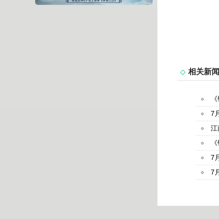
相关新
《
7
江
《
7
7