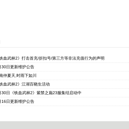
闻
铁血武林2》打击首充/折扣号/第三方等非法充值行为的声明
月30日更新维护公告
南仲夏天,时雨下如川
铁血武林2》江湖百晓生活动
月30日《铁血武林2》紫禁之巅23服集结启动中
月16日更新维护公告