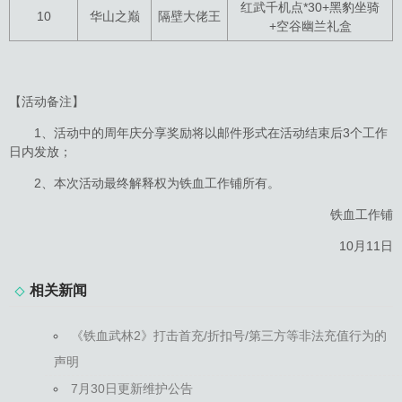
红武千机点*30+黑豹坐骑
10
华山之巅
隔壁大佬王
+空谷幽兰礼盒
【活动备注】
1、活动中的周年庆分享奖励将以邮件形式在活动结束后3个工作
日内发放；
2、本次活动最终解释权为铁血工作铺所有。
铁血工作铺
10月11日
相关新闻
《铁血武林2》打击首充/折扣号/第三方等非法充值行为的
声明
7月30日更新维护公告