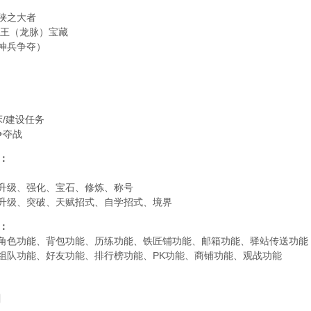
人侠之大者
闯王（龙脉）宝藏
（神兵争夺）
床/建设任务
争夺战
：
：升级、强化、宝石、修炼、称号
：升级、突破、天赋招式、自学招式、境界
：
：角色功能、背包功能、历练功能、铁匠铺功能、邮箱功能、驿站传送功能
：组队功能、好友功能、排行榜功能、PK功能、商铺功能、观战功能
闻