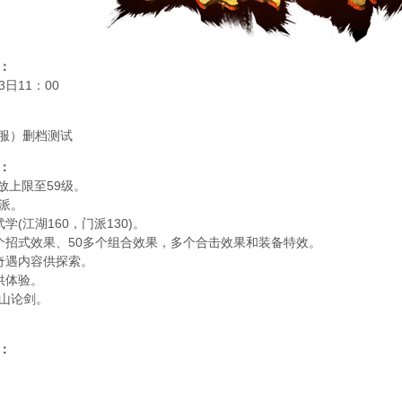
：
3日11：00
同服）删档测试
：
放上限至59级。
门派。
武学(江湖160，门派130)。
00个招式效果、50多个组合效果，多个合击效果和装备特效。
个奇遇内容供探索。
卡供体验。
华山论剑。
：