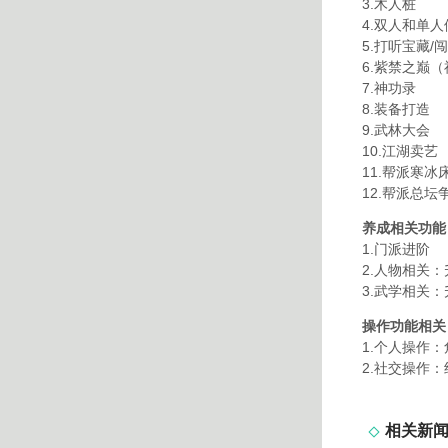
3.木人桩
4.双人和单
5.打听宝藏/
6.紫禁之巅
7.神功录
8.装备打造
9.武林大会
10.江湖卖艺
11.帮派寒冰
12.帮派总坛
养成相关功能
1.门派进阶
2.人物相关
3.武学相关
操作功能相关
1.个人操作
2.社交操作
相关新