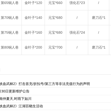
第65铜人巷
金叶子*120
元宝*660
强化石*23
/
第70铜人巷
金叶子*140
元宝*680
/
磨刀石*1
第75铜人巷
金叶子*160
元宝*680
强化石*24
/
第80铜人巷
金叶子*200
元宝*700
/
磨刀石*1
闻
铁血武林2》打击首充/折扣号/第三方等非法充值行为的声明
月30日更新维护公告
南仲夏天,时雨下如川
铁血武林2》江湖百晓生活动