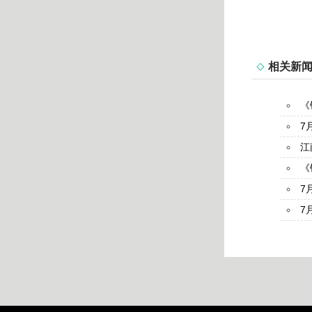
相关新
《
7
江
《
7
7