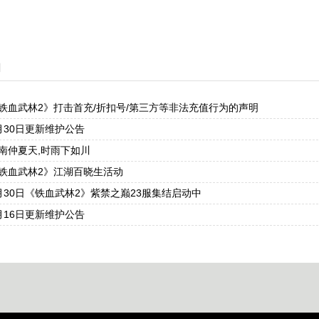
闻
铁血武林2》打击首充/折扣号/第三方等非法充值行为的声明
月30日更新维护公告
南仲夏天,时雨下如川
铁血武林2》江湖百晓生活动
月30日《铁血武林2》紫禁之巅23服集结启动中
月16日更新维护公告