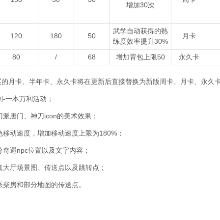
增加30次
武学自动获得的熟
120
180
50
月卡
练度效率提升30%
80
/
68
增加背包上限50
永久卡
买的月卡、半年卡、永久卡将在更新后直接替换为新版周卡、月卡、永久
利-一本万利活动；
门派唐门、神刀icon的美术效果；
色移动速度，增加移动速度上限为180%；
分奇遇npc位置以及文字内容；
真大厅场景图、传送点以及跳转点；
派柴房和部分地图的传送点。