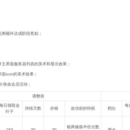
机阁额外达成阶段奖励；
录主界面服务器列表的美术和显示效果；
面icon的美术效果；
利-铁血会员活动；
调整前
每日领取金
每
持续天数
价格
改动前的特权
档位
叶子
银两修炼半价次数
150
30
30
周卡