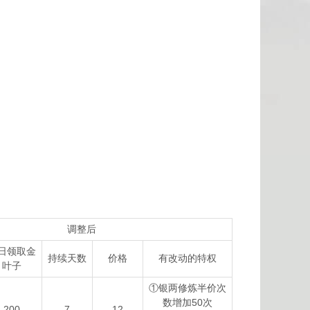
调整后
日领取金
持续天数
价格
有改动的特权
叶子
①银两修炼半价次
数增加50次
200
7
12