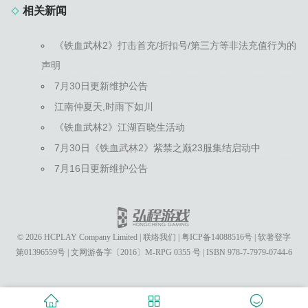
相关新闻
《铁血武林2》打击首充/折扣号/第三方等非法充值行为的
声明
7月30日更新维护公告
江南仲夏天,时雨下如川
《铁血武林2》江湖百晓生活动
7月30日《铁血武林2》紫禁之巅23服集结启动中
7月16日更新维护公告
© 2026 HCPLAY Company Limited
|
联络我们
|
粤ICP备14088516号
|
软著登字
第01396559号
|
文网游备字〔2016〕M-RPG 0355 号
|
ISBN 978-7-7979-0744-6