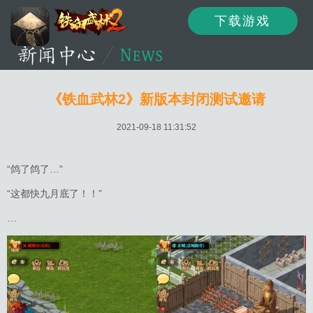
下载游戏
资讯
公告
新闻
《铁血武林2》新版本封闭测试邀请
2021-09-18 11:31:52
活动
资料
攻略
“鸽了鸽了…”
“这都快九月底了！！”
…
论坛
下载
客服