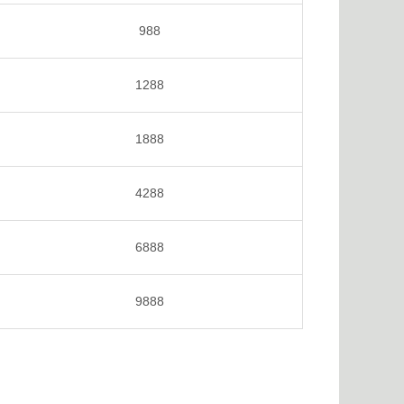
988
1288
1888
4288
6888
9888