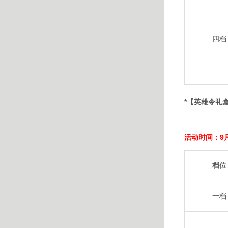
四档
*【英雄令礼
活动时间：
9
档位
一档