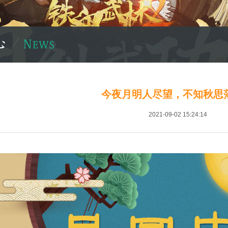
今夜月明人尽望，不知秋思
2021-09-02 15:24:14