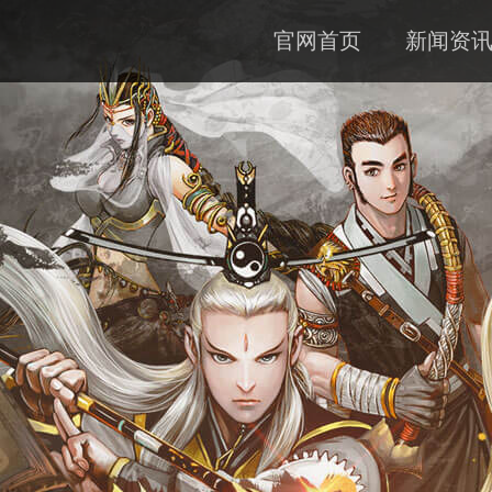
官网首页
新闻资
公告
资料
下载