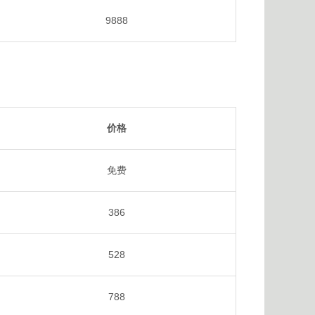
9888
价格
免费
386
528
788