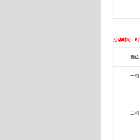
活动时间：
9
档位
一档
二档