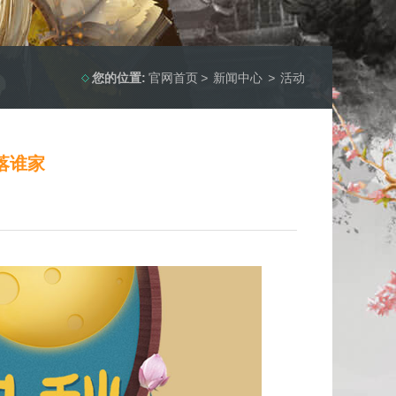
您的位置:
官网首页
>
新闻中心
>
活动
落谁家