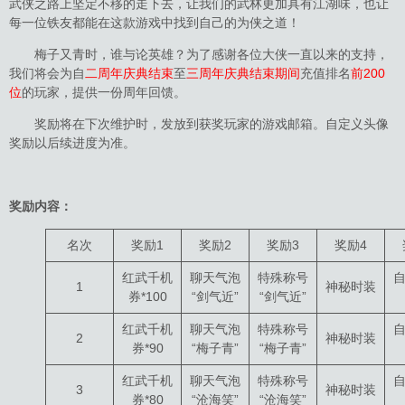
武侠之路上坚定不移的走下去，让我们的武林更加具有江湖味，也让
每一位铁友都能在这款游戏中找到自己的为侠之道！
梅子又青时，谁与论英雄？为了感谢各位大侠一直以来的支持，
我们将会为自
二周年庆典结束
至
三周年庆典结束期间
充值排名
前200
位
的玩家，提供一份周年回馈。
奖励将在下次维护时，发放到获奖玩家的游戏邮箱。自定义头像
奖励以后续进度为准。
奖励内容：
名次
奖励1
奖励2
奖励3
奖励4
红武千机
聊天气泡
特殊称号
1
神秘时装
券*100
“剑气近”
“剑气近”
红武千机
聊天气泡
特殊称号
2
神秘时装
券*90
“梅子青”
“梅子青”
红武千机
聊天气泡
特殊称号
3
神秘时装
券*80
“沧海笑”
“沧海笑”