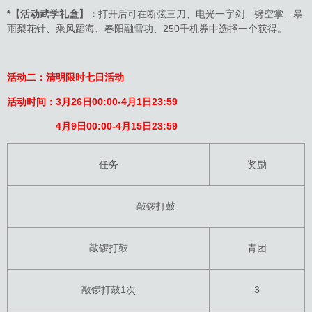
*【活动武学礼盒】：
打开后可在断弦三刀、电光一字剑、劈空掌、暴
雨梨花针、乘风蹈海、春阳融雪功、250千机券中选择一个获得。
活动二：清明限时七日活动
活动时间：3月26日00:00-4月1日23:59
4月9日00:00-4月15日23:59
任务
奖励
敲锣打鼓
敲锣打鼓
青团
敲锣打鼓1次
3