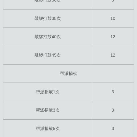
敲锣打鼓30次
8
敲锣打鼓35次
10
敲锣打鼓40次
12
敲锣打鼓45次
12
帮派捐献
帮派捐献1次
3
帮派捐献3次
3
帮派捐献5次
3