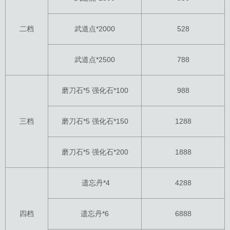
二档
武道点*2000
528
武道点*2500
788
磨刀石*5 强化石*100
988
三档
磨刀石*5 强化石*150
1288
磨刀石*5 强化石*200
1888
遗忘丹*4
4288
四档
遗忘丹*6
6888