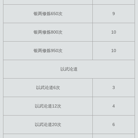
银两修炼650次
9
银两修炼800次
10
银两修炼950次
10
以武论道
以武论道6次
3
以武论道12次
4
以武论道20次
6