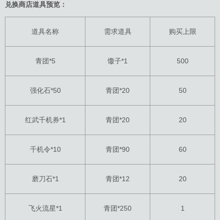
兑换商店道具预览：
道具名称
需求道具
购买上限
青团*5
馓子*1
500
强化石*50
青团*20
50
红武千机券*1
青团*20
20
千机令*10
青团*90
60
磨刀石*1
青团*12
20
飞火流星*1
青团*250
1