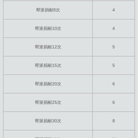
帮派捐献8次
4
帮派捐献10次
4
帮派捐献12次
5
帮派捐献15次
5
帮派捐献20次
6
帮派捐献25次
6
帮派捐献30次
8