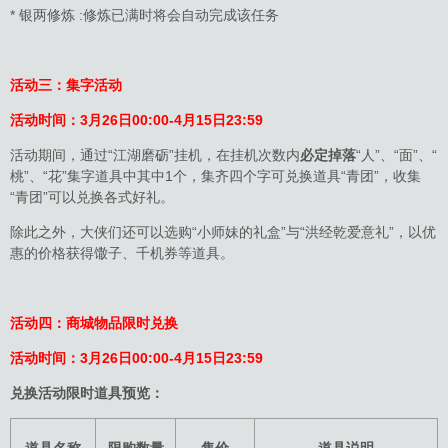
* 银两修炼 :修炼已满时将会自动完成该任务
活动三：集字活动
活动时间：3月26日00:00-4月15日23:59
活动期间，通过“江湖磨砺”挂机，在挂机次数内
必定掉落
“人”、“面”、“
桃”、“花”集字道具中其中1个，集齐四个字可兑换道具“青团”，收集
“青团”可以兑换各式好礼。
除此之外，大侠们还可以选购“小师妹的礼盒”与“洪经乾爱意礼”，以优
惠的价格获得馓子、千机券等道具。
活动四：商城物品限时兑换
活动时间：3月26日00:00-4月15日23:59
兑换活动限时道具预览：