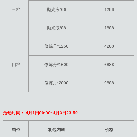
三档
抛光液*66
1288
抛光液*88
1888
修炼丹*1250
4288
四档
修炼丹*1600
6888
修炼丹*2000
9888
活动时间：
4月1日00:00~4月3日23:59
档位
礼包内容
价格