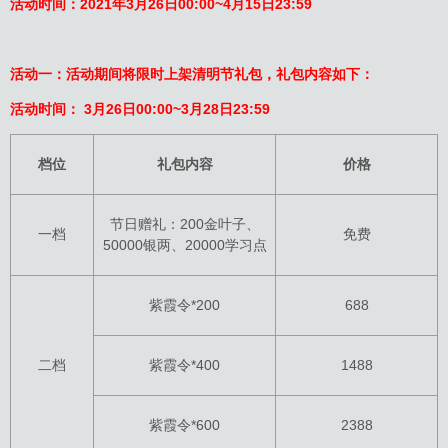
活动时间：2021年3月26日00:00~4月15日23:59
活动一：活动期间将限时上架清明节礼包，礼包内容如下：
活动时间：
3月26日00:00~3月28日23:59
档位
礼包内容
价格
节日赠礼：200金叶子、
一档
免费
50000银两、20000学习点
紫霞令*200
688
二档
紫霞令*400
1488
紫霞令*600
2388