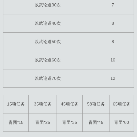
以武论道30次
7
以武论道40次
8
以武论道50次
8
以武论道60次
10
以武论道70次
12
15项任务
35项任务
45项任务
58项任务
65项任务
青团*15
青团*25
青团*35
青团*45
青团*60