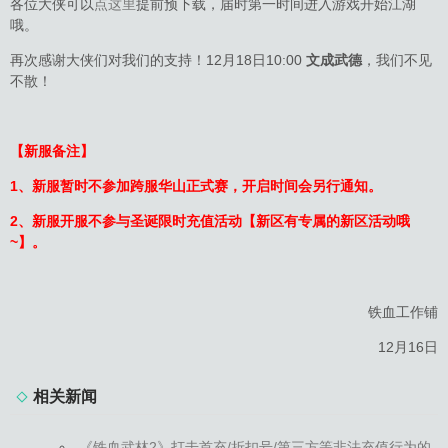
各位大侠可以
点这里
提前预下载，届时第一时间进入游戏开始江湖
哦。
再次感谢大侠们对我们的支持！12月18日10:00
文成武德
，我们不见
不散！
【新服备注】
1、新服暂时不参加跨服华山正式赛，开启时间会另行通知。
2、新服开服不参与圣诞限时充值活动【新区有专属的新区活动哦
~】。
铁血工作铺
12月16日
相关新闻
《铁血武林2》打击首充/折扣号/第三方等非法充值行为的