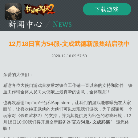
下载游戏
资讯
公告
新闻
12月18日官方54服-文成武德新服集结启动中
2020-12-16 09:57:50
活动
资料
攻略
亲爱的大侠们：
感谢各位大侠自游戏首发后对铁血工作铺一直以来的支持和陪伴，铁
血工作铺全体人员向大侠献上最真挚的谢意，全体鞠躬！
论坛
下载
客服
也再次感谢TapTap平台和App store，让我们的游戏能够曝光在大家
面前，让喜欢纯正武侠的大侠们可以发现我们游戏，为了感谢每一个
玩家对《铁血武林2》的支持，并为其提供更为出色的游戏环境，12
月18日10:00我们将开启全新服务器‘
官方54服-
文成武德
’，邀您体
验！