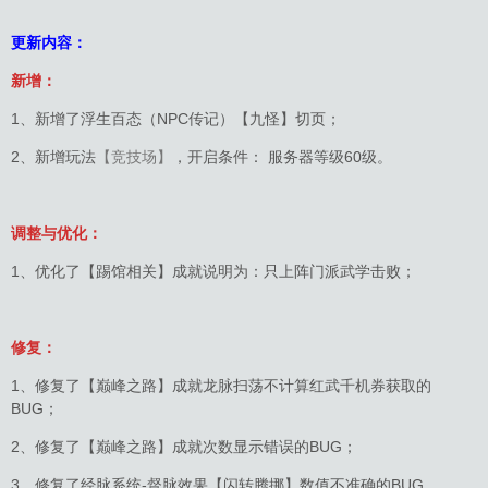
更新内容：
新增：
1、新增了浮生百态（NPC传记）【九怪】切页；
2、新增玩法
【竞技场】
，开启条件： 服务器等级60级。
调整与优化：
1、优化了【踢馆相关】成就说明为：只上阵门派武学击败；
修复：
1、修复了【巅峰之路】成就龙脉扫荡不计算红武千机券获取的
BUG；
2、修复了【巅峰之路】成就次数显示错误的BUG；
3、修复了经脉系统-督脉效果【闪转腾挪】数值不准确的BUG。