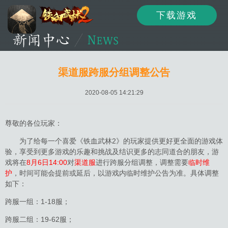
下载游戏
资讯
公告
新闻
渠道服跨服分组调整公告
2020-08-05 14:21:29
活动
资料
攻略
尊敬的各位玩家：
为了给每一个喜爱《铁血武林2》的玩家提供更好更全面的游戏体
验，享受到更多游戏的乐趣和挑战及结识更多的志同道合的朋友，游
论坛
下载
客服
戏将在
8月6日14:00
对
渠道服
进行跨服分组调整，调整需要
临时维
护
，时间可能会提前或延后，以游戏内临时维护公告为准。具体调整
如下：
跨服一组：1-18服；
跨服二组：19-62服；