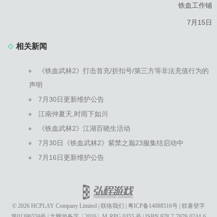
铁血工作铺
7月15日
相关新闻
《铁血武林2》打击首充/折扣号/第三方等非法充值行为的
声明
7月30日更新维护公告
江南仲夏天,时雨下如川
《铁血武林2》江湖百晓生活动
7月30日《铁血武林2》紫禁之巅23服集结启动中
7月16日更新维护公告
© 2026 HCPLAY Company Limited
|
联络我们
|
粤ICP备14088516号
|
软著登字
第01396559号
|
文网游备字〔2016〕M-RPG 0355 号
|
ISBN 978-7-7979-0744-6