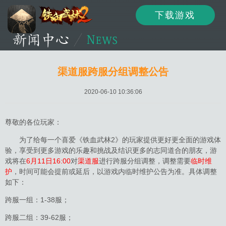
下载游戏
资讯
公告
新闻
渠道服跨服分组调整公告
2020-06-10 10:36:06
活动
资料
攻略
尊敬的各位玩家：
为了给每一个喜爱《铁血武林2》的玩家提供更好更全面的游戏体
验，享受到更多游戏的乐趣和挑战及结识更多的志同道合的朋友，游
论坛
下载
客服
戏将在
6月11日16:00
对
渠道服
进行跨服分组调整，调整需要
临时维
护
，时间可能会提前或延后，以游戏内临时维护公告为准。具体调整
如下：
跨服一组：1-38服；
跨服二组：39-62服；