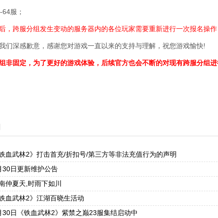
-64服；
后，跨服分组发生变动的服务器内的各位玩家需要重新进行一次报名操作
我们深感歉意，感谢您对游戏一直以来的支持与理解，祝您游戏愉快!
组非固定，为了更好的游戏体验，后续官方也会不断的对现有跨服分组进
闻
铁血武林2》打击首充/折扣号/第三方等非法充值行为的声明
月30日更新维护公告
南仲夏天,时雨下如川
铁血武林2》江湖百晓生活动
月30日《铁血武林2》紫禁之巅23服集结启动中