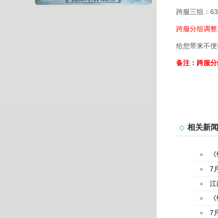
跨服三组：63
跨服分组调整
给您带来不便
备注：跨服分
相关新
《
7
江
《
7