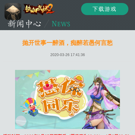
下载游戏
资讯
公告
新闻
抛开世事一醉酒，痴醉若愚何言愁
2020-03-26 17:41:36
活动
资料
攻略
论坛
下载
客服