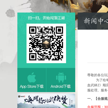
尊敬的各位玩
为了给每一
血武林2》顺
服处理。服务
一、【合服规
合服范围：30-