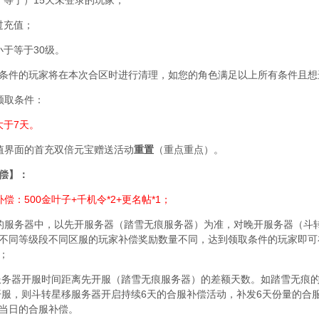
过充值；
于等于30级。
条件的玩家将在本次合区时进行清理，如您的角色满足以上所有条件且想
领取条件：
于7天。
值界面的首充双倍元宝赠送活动
重置
（重点重点）。
偿】：
偿：500金叶子+千机令*2+更名帖*1；
的服务器中，以先开服务器（踏雪无痕服务器）为准，对晚开服务器（斗
不同等级段不同区服的玩家补偿奖励数量不同，达到领取条件的玩家即可
；
服务器开服时间距离先开服（踏雪无痕服务器）的差额天数。如踏雪无痕的开服
日开服，则斗转星移服务器开启持续6天的合服补偿活动，补发6天份量的
当日的合服补偿。