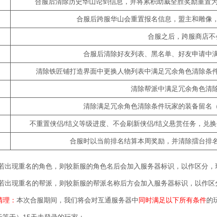
合服后清除历史华山论剑信息，并将累积助威全胜奖励重置为
合服后跨服华山会重置报名信息，盟主和雕像
合服之后，跨服商店不
合服后清除好友列表、黑名单、好友申请中
清除铁匠铺打造界面中更换人物列表中满足冗余角色清除条
清除帮派中满足冗余角色清
清除满足冗余角色清除条件玩家的装备留名（
不重置侠侣/结义等级进度、不会刷新侠侣/结义悬赏任务，兑
合服时以当前排名结算本周奖励，并清除擂台排
如若出现重名的角色，则较新服的角色名后会加入服务器标识，以作区分
如若出现重名的帮派，则较新服的帮派名称后方会加入服务器标识，以作
清理：
本次合服期间，我们将会对互通服务器中
同时满足以下所有条件
的
等于）15天未登录的玩家；