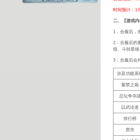
时间预计：1月1
二、【游戏内
1．合服后，
2．合服后的
痕、斗转星移
3．合服后会
涉及功能系
紫禁之巅
总坛争夺
以武论道
排行榜
黑市