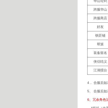
华山论剑
跨服华山
跨服商店
好友
铁匠铺
帮派
装备留名
侠侣结义
江湖擂台
4． 合服后
5、 合服后
6、冗余角色
*超过（大于