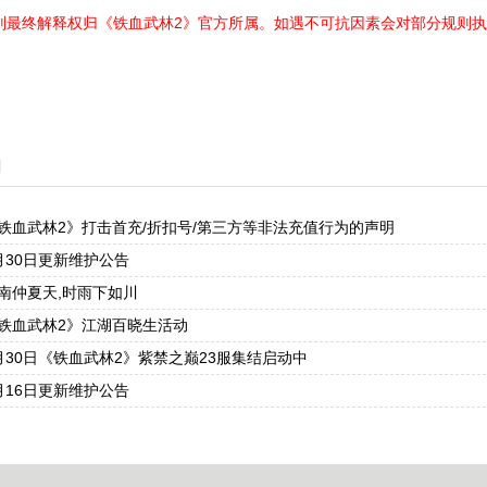
规则最终解释权归《铁血武林2》官方所属。如遇不可抗因素会对部分规则执
闻
铁血武林2》打击首充/折扣号/第三方等非法充值行为的声明
月30日更新维护公告
南仲夏天,时雨下如川
铁血武林2》江湖百晓生活动
月30日《铁血武林2》紫禁之巅23服集结启动中
月16日更新维护公告