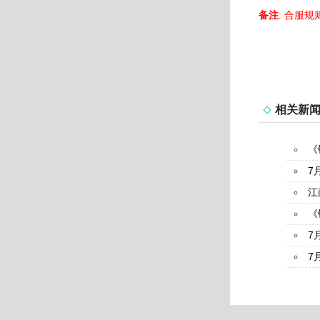
备注
: 合服
相关新
《
7
江
《
7
7