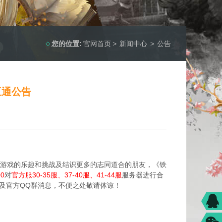
您的位置:
官网首页
>
新闻中心
>
公告
互通公告
游戏的乐趣和挑战及结识更多的志同道合的朋友，《铁
00
对
官方服30-35服、37-40服、41-44服
服务器进行合
及官方QQ群消息，不便之处敬请体谅！