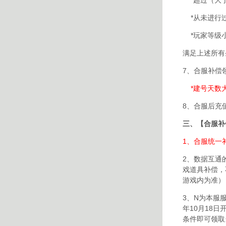
*从未进行
*玩家等级小
满足上述所有
7、合服补偿
*建号天数大
8、合服后充
三、【合服补
1、合服统一补
2、数据互通
戏道具补偿，
游戏内为准）
3、N为本服
年10月18
条件即可领取