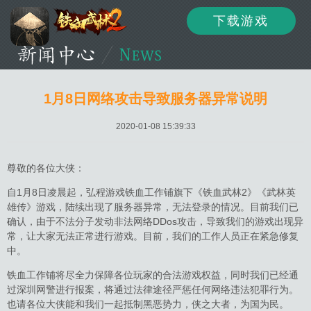
下载游戏
资讯
公告
新闻
1月8日网络攻击导致服务器异常说明
2020-01-08 15:39:33
活动
资料
攻略
尊敬的各位大侠：
自1月8日凌晨起，弘程游戏铁血工作铺旗下《铁血武林2》《武林英
雄传》游戏，陆续出现了服务器异常，无法登录的情况。目前我们已
论坛
下载
客服
确认，由于不法分子发动非法网络DDos攻击，导致我们的游戏出现异
常，让大家无法正常进行游戏。目前，我们的工作人员正在紧急修复
中。
铁血工作铺将尽全力保障各位玩家的合法游戏权益，同时我们已经通
过深圳网警进行报案，将通过法律途径严惩任何网络违法犯罪行为。
也请各位大侠能和我们一起抵制黑恶势力，侠之大者，为国为民。