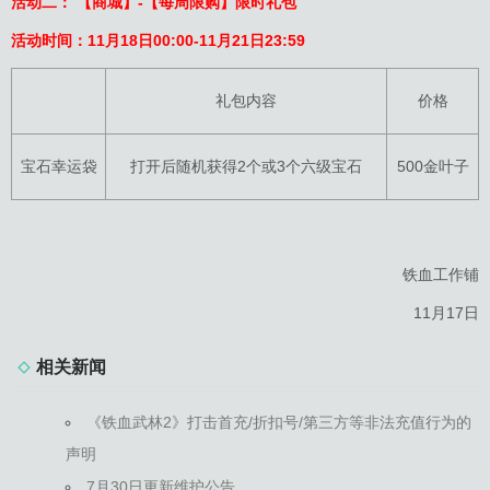
活动二：
【商城】-【每周限购】限时礼包
活动时间：11月18日00:00-11月21日23:59
礼包内容
价格
宝石幸运袋
打开后随机获得2个或3个六级宝石
500金叶子
铁血工作铺
11月17日
相关新闻
《铁血武林2》打击首充/折扣号/第三方等非法充值行为的
声明
7月30日更新维护公告