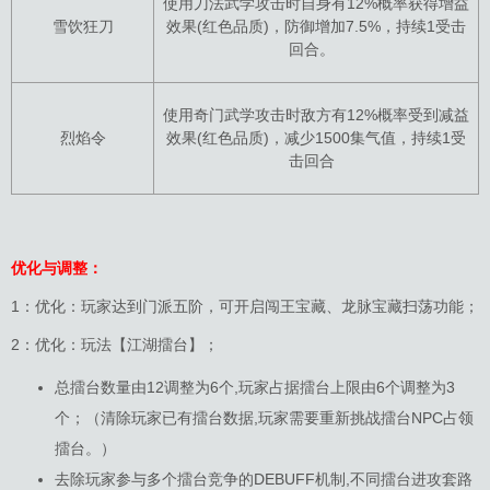
使用刀法武学攻击时自身有12%概率获得增益
雪饮狂刀
效果(红色品质)，防御增加7.5%，持续1受击
回合。
使用奇门武学攻击时敌方有12%概率受到减益
烈焰令
效果(红色品质)，减少1500集气值，持续1受
击回合
优化与调整：
1：优化：玩家达到门派五阶，可开启闯王宝藏、龙脉宝藏扫荡功能；
2：优化：玩法【江湖擂台】；
总擂台数量由12调整为6个,玩家占据擂台上限由6个调整为3
个；（清除玩家已有擂台数据,玩家需要重新挑战擂台NPC占领
擂台。）
去除玩家参与多个擂台竞争的DEBUFF机制,不同擂台进攻套路