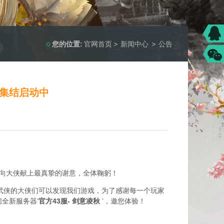
您的位置:
官网首页
>
新闻中心
>
公告
服集结启动中
向大侠献上最真挚的谢意，全体鞠躬！
欢纯正武侠的大侠们可以发现我们游戏，为了感谢每一个玩家
启全新服务器‘
官方43服-
剑意凌秋
’，邀您体验！