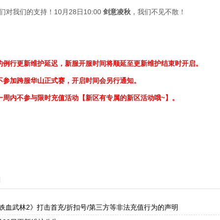
对我们的支持！10月28日10:00
剑意凌秋
，我们不见不散！
的例行更新维护延迟，新服开服时间将顺延至更新维护结束时开启。
不参加跨服华山正式赛，开启时间会另行通知。
一周内不参与限时充值活动【新区有专属的新区活动哦~】。
闻
铁血武林2》打击首充/折扣号/第三方等非法充值行为的声明