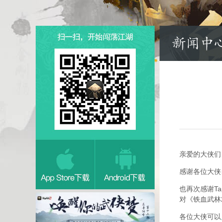
亲爱的大侠们
感谢各位大侠
也再次感谢T
对《铁血武林
各位大侠可以