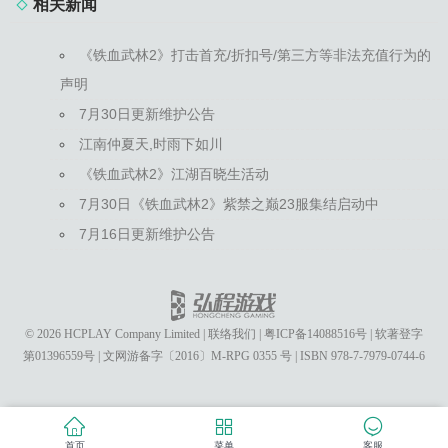
相关新闻
《铁血武林2》打击首充/折扣号/第三方等非法充值行为的
声明
7月30日更新维护公告
江南仲夏天,时雨下如川
《铁血武林2》江湖百晓生活动
7月30日《铁血武林2》紫禁之巅23服集结启动中
7月16日更新维护公告
© 2026 HCPLAY Company Limited
|
联络我们
|
粤ICP备14088516号
|
软著登字
第01396559号
|
文网游备字〔2016〕M-RPG 0355 号
|
ISBN 978-7-7979-0744-6
首页
菜单
客服