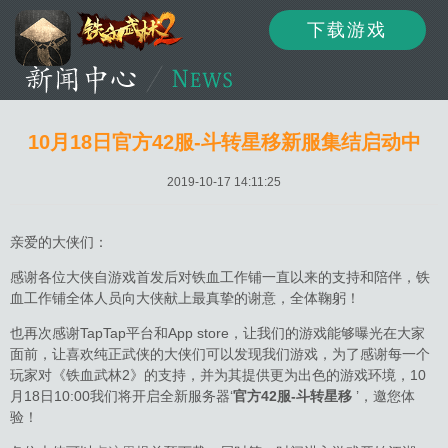
下载游戏
资讯
公告
新闻
10月18日官方42服-斗转星移新服集结启动中
2019-10-17 14:11:25
活动
资料
攻略
亲爱的大侠们：
感谢各位大侠自游戏首发后对铁血工作铺一直以来的支持和陪伴，铁
血工作铺全体人员向大侠献上最真挚的谢意，全体鞠躬！
论坛
下载
客服
也再次感谢TapTap平台和App store，让我们的游戏能够曝光在大家
面前，让喜欢纯正武侠的大侠们可以发现我们游戏，为了感谢每一个
玩家对《铁血武林2》的支持，并为其提供更为出色的游戏环境，10
月18日10:00我们将开启全新服务器‘
官方42服-斗转星移
’，邀您体
验！