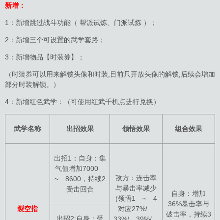
新增：
1：新增跳过战斗功能（ 帮派试炼、门派试炼 ）；
2：新增三个可设置的武学套路；
3：新增物品【时装券】；
（时装券可以用来解锁头像和时装,目前只开放头像的解锁,后续会增加
部分时装解锁。）
4：新增红色武学：（可使用红武千机点进行兑换）
武学名称
出招效果
领悟效果
组合效果
出招1：自身：集
气值增加7000
敌方：连击率
~ 8600，持续2
与暴击率减少
受击回合
自身：增加
(领悟1 ~ 4
36%暴击率与
裂空指
对应27%/
破击率，持续3
出招2:自身：受
33%/ 39%/