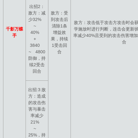
出招2：
敌方：减
敌方：受
少32%
到攻击后
敌方：攻击低于攻击方攻击时会获
~
清除1条
千影万蝶
学施放时进行判断，连击会更新状
40%
增益效
手
率减少40%且受到的攻击伤害增加
+
果，持续
合
3840
1受击回
~ 4800
合
防御，持
续2受击
回合
出招:3:敌
方：造成
的攻击伤
害与暴击
率减少
21%
~
25%，持