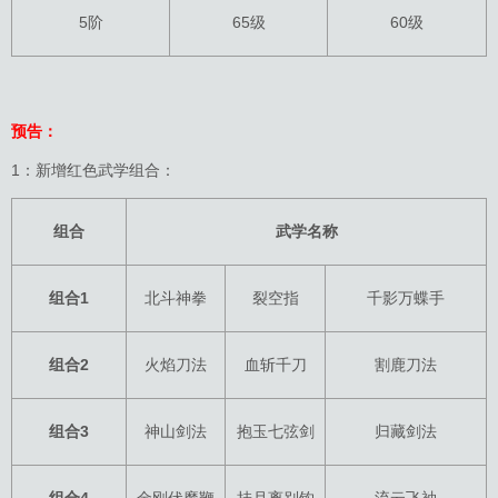
5阶
65级
60级
预告：
1：新增红色武学组合：
组合
武学名称
组合1
北斗神拳
裂空指
千影万蝶手
组合2
火焰刀法
血斩千刀
割鹿刀法
组合3
神山剑法
抱玉七弦剑
归藏剑法