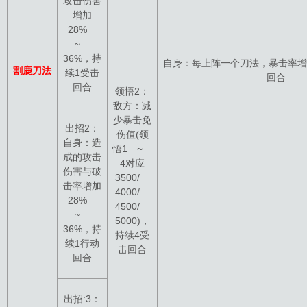
攻击伤害
增加
28%
~
36%，持
自身：每上阵一个刀法，暴击率增
割鹿刀法
续1受击
回合
回合
领悟2：
敌方：减
少暴击免
出招2：
伤值(领
自身：造
悟1 ~
成的攻击
4对应
伤害与破
3500/
击率增加
4000/
28%
4500/
~
5000)，
36%，持
持续4受
续1行动
击回合
回合
出招:3：