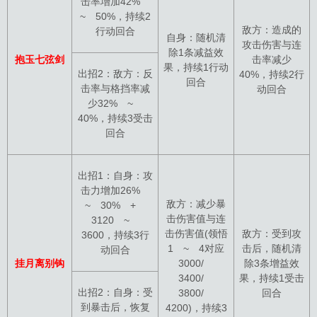
击率增加42%
~ 50%，持续2
敌方：造成的
行动回合
自身：随机清
攻击伤害与连
除1条减益效
抱玉七弦剑
击率减少
果，持续1行动
出招2：敌方：反
40%，持续2行
回合
击率与格挡率减
动回合
少32% ~
40%，持续3受击
回合
出招1：自身：攻
击力增加26%
敌方：减少暴
~ 30% +
击伤害值与连
3120 ~
击伤害值(领悟
敌方：受到攻
3600，持续3行
1 ~ 4对应
击后，随机清
动回合
挂月离别钩
3000/
除3条增益效
3400/
果，持续1受击
出招2：自身：受
3800/
回合
到暴击后，恢复
4200)，持续3