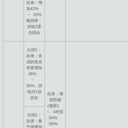
自身：增
加42%
~ 50%
格挡率，
持续2受
击回合
出招1：
自身：造
成的攻击
伤害增加
26%
~
30%，持
续2行动
自身：增
回合
加防御
(领悟1
~ 4对应
出招2：
34%/
自身：集
38%/
气值增加