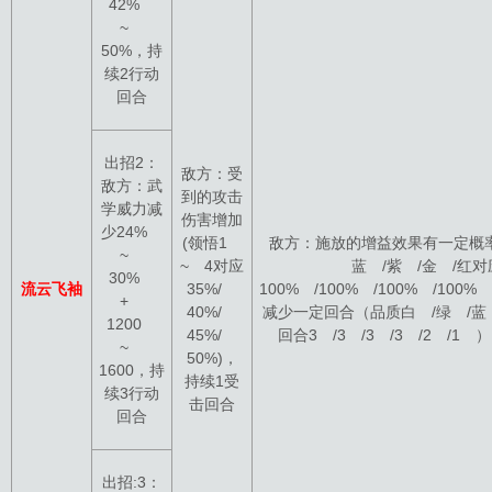
42%
~
50%，持
续2行动
回合
出招2：
敌方：受
敌方：武
到的攻击
学威力减
伤害增加
少24%
(领悟1
敌方：施放的增益效果有一定概率
~
~ 4对应
蓝 /紫 /金 /红
30%
流云飞袖
35%/
100% /100% /100% /100%
+
40%/
减少一定回合（品质白 /绿 /蓝 
1200
45%/
回合3 /3 /3 /3 /2 /1
~
50%)，
1600，持
持续1受
续3行动
击回合
回合
出招:3：