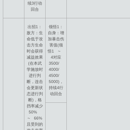
续3行动
回合
出招1：
领悟1：
敌方：生
自身：增
命低于攻
加暴击伤
击方生命
害值(领
时会获得
悟1 ~
减益效果
4对应
(在本武
3500/
学施放时
4000/
进行判
4500/
断，连击
5000)，
会更新状
持续4行
态进行判
动回合
断)，格
挡率减少
50%
~ 66%
且受到的