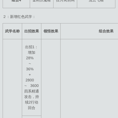
组合4
金刚伏魔鞭
挂月离别钩
流云飞袖
２：新增红色武学：
武学名称
出招效果
领悟效果
组合效果
出招1：
增加
28%
~
36%
+
2800
~ 3600
四系精通
攻击，持
续2行动
回合