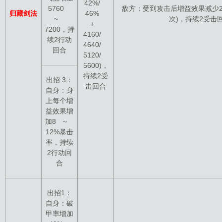
42%/
5760
敌方：受到攻击后增益效果减少2
归藏剑法
46%
~
次)，持续2受击
+
7200，持
4160/
续2行动
4640/
回合
5120/
5600)，
持续2受
出招:3：
击回合
自身：身
上每个增
益效果增
加8 ~
12%暴击
率，持续
2行动回
合
出招1：
自身：破
甲率增加