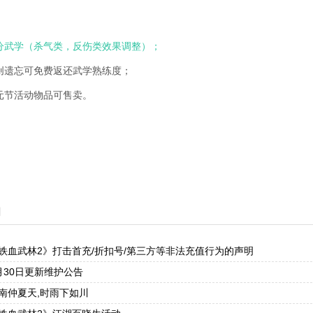
分武学（杀气类，反伤类效果调整）；
创遗忘可免费返还武学熟练度；
元节活动物品可售卖。
闻
铁血武林2》打击首充/折扣号/第三方等非法充值行为的声明
月30日更新维护公告
南仲夏天,时雨下如川