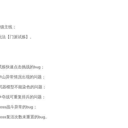
80级主线；
玩法【门派试炼】。
试炼快速点击挑战的bug；
华山异常情况出现的问题；
级武器模型不能染色的问题；
争夺战可重复排兵的问题；
oss战斗异常的bug；
oss复活次数未重置的bug。