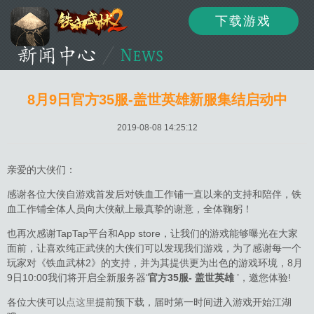
下载游戏
资讯
公告
新闻
8月9日官方35服-盖世英雄新服集结启动中
2019-08-08 14:25:12
活动
资料
攻略
亲爱的大侠们：
感谢各位大侠自游戏首发后对铁血工作铺一直以来的支持和陪伴，铁
血工作铺全体人员向大侠献上最真挚的谢意，全体鞠躬！
论坛
下载
客服
也再次感谢TapTap平台和App store，让我们的游戏能够曝光在大家
面前，让喜欢纯正武侠的大侠们可以发现我们游戏，为了感谢每一个
玩家对《铁血武林2》的支持，并为其提供更为出色的游戏环境，8月
9日10:00我们将开启全新服务器‘
官方35服-
盖世英雄
’，邀您体验!
各位大侠可以
点这里
提前预下载，届时第一时间进入游戏开始江湖