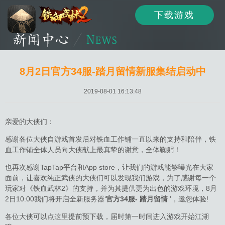
下载游戏
资讯
公告
新闻
8月2日官方34服-踏月留情新服集结启动中
2019-08-01 16:13:48
活动
资料
攻略
亲爱的大侠们：
感谢各位大侠自游戏首发后对铁血工作铺一直以来的支持和陪伴，铁
血工作铺全体人员向大侠献上最真挚的谢意，全体鞠躬！
论坛
下载
客服
也再次感谢TapTap平台和App store，让我们的游戏能够曝光在大家
面前，让喜欢纯正武侠的大侠们可以发现我们游戏，为了感谢每一个
玩家对《铁血武林2》的支持，并为其提供更为出色的游戏环境，8月
2日10:00我们将开启全新服务器‘
官方34服-
踏月留情
’，邀您体验!
各位大侠可以
点这里
提前预下载，届时第一时间进入游戏开始江湖