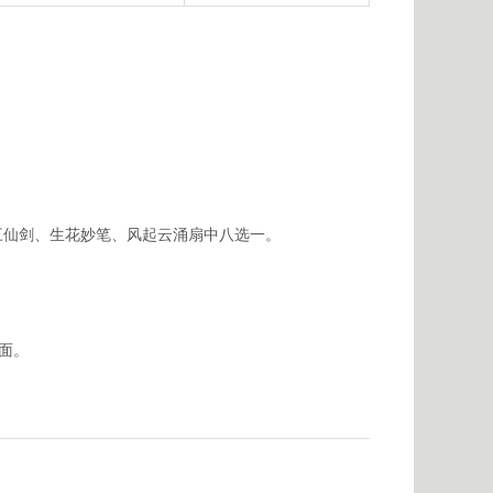
三仙剑、生花妙笔、风起云涌扇中八选一。
面。