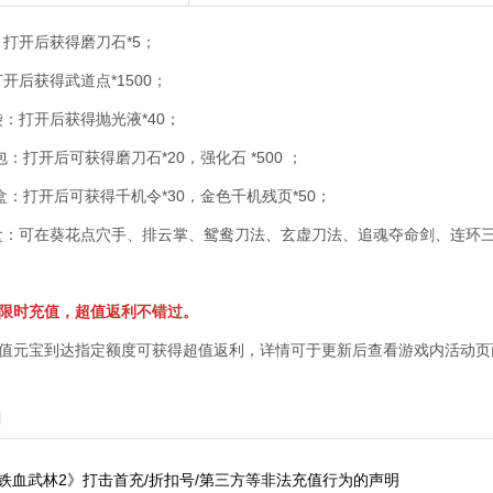
：打开后获得磨刀石*5；
开后获得武道点*1500；
袋：打开后获得抛光液*40；
包：打开后可获得磨刀石*20，强化石 *500 ；
盒：打开后可获得千机令*30，金色千机残页*50；
盒：可在葵花点穴手、排云掌、鸳鸯刀法、玄虚刀法、追魂夺命剑、连环
限时充值，超值返利不错过。
值元宝到达指定额度可获得超值返利，详情可于更新后查看游戏内活动页
闻
铁血武林2》打击首充/折扣号/第三方等非法充值行为的声明