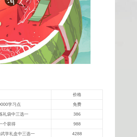
价格
0000学习点
免费
炼礼袋中三选一
386
一个获得
988
功武学礼盒中三选一
4288