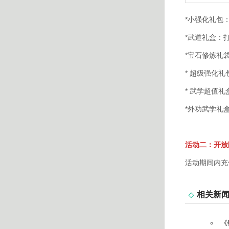
*小强化礼包
*武道礼盒：打
*宝石修炼礼
* 超级强化礼
* 武学超值礼
*外功武学礼
活动二：开放
活动期间内充
相关新
《