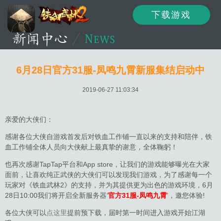
下载游戏
资讯
公告
新闻
6月28日官方31服-凤鸣九霄新服集结启动中
2019-06-27 11:03:34
活动
资料
攻略
亲爱的大侠们：
感谢各位大侠自游戏首发后对铁血工作铺一直以来的支持和陪伴，铁
血工作铺全体人员向大侠献上最真挚的谢意，全体鞠躬！
论坛
下载
客服
也再次感谢TapTap平台和App store，让我们的游戏能够曝光在大家
面前，让喜欢纯正武侠的大侠们可以发现我们游戏，为了感谢每一个
玩家对《铁血武林2》的支持，并为其提供更为出色的游戏环境，6月
28日10:00我们将开启全新服务器
‘
官方31服-凤鸣九霄
’
，邀您体验!
各位大侠可以
点这里
提前预下载，届时第一时间进入游戏开始江湖