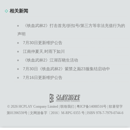
相关新闻
《铁血武林2》打击首充/折扣号/第三方等非法充值行为的
声明
7月30日更新维护公告
江南仲夏天,时雨下如川
《铁血武林2》江湖百晓生活动
7月30日《铁血武林2》紫禁之巅23服集结启动中
7月16日更新维护公告
© 2026 HCPLAY Company Limited
|
联络我们
|
粤ICP备14088516号
|
软著登字
第01396559号
|
文网游备字〔2016〕M-RPG 0355 号
|
ISBN 978-7-7979-0744-6