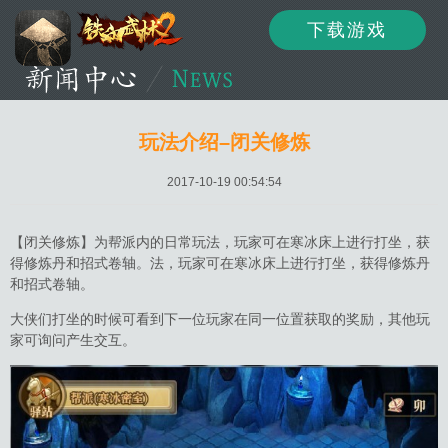
下载游戏
资讯
公告
新闻
玩法介绍–闭关修炼
2017-10-19 00:54:54
活动
资料
攻略
【闭关修炼】为帮派内的日常玩法，玩家可在寒冰床上进行打坐，获
得修炼丹和招式卷轴。法，玩家可在寒冰床上进行打坐，获得修炼丹
和招式卷轴。
论坛
下载
客服
大侠们打坐的时候可看到下一位玩家在同一位置获取的奖励，其他玩
家可询问产生交互。