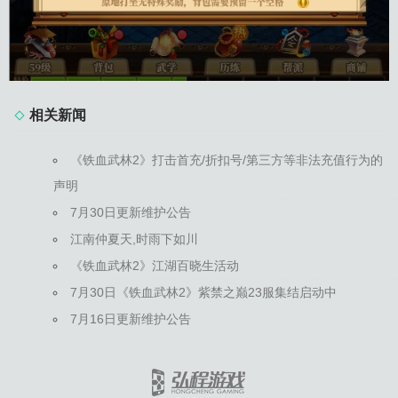
相关新闻
《铁血武林2》打击首充/折扣号/第三方等非法充值行为的
声明
7月30日更新维护公告
江南仲夏天,时雨下如川
《铁血武林2》江湖百晓生活动
7月30日《铁血武林2》紫禁之巅23服集结启动中
7月16日更新维护公告