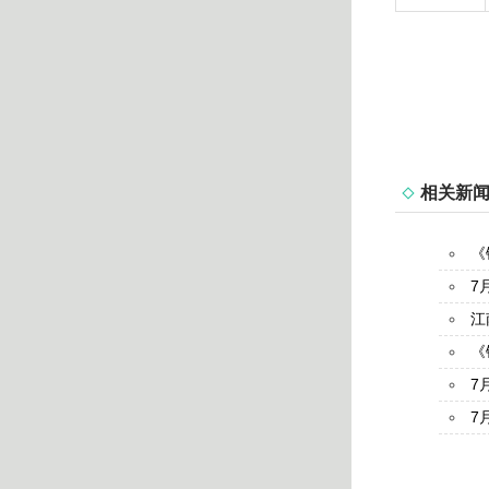
相关新
《
7
江
《
7
7