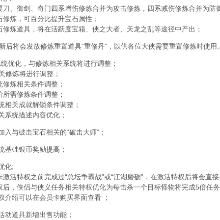
耍刀、御剑、奇门四系增伤修炼合并为攻击修炼，四系减伤修炼合并为防
石修炼，可百分比提升宝石属性；
石修炼道具，将在活跃度宝箱、侠之大者、天龙之乱等途径中产出；
新后将会发放修炼重置道具“重修丹”，以供各位大侠需要重置修炼时使用
系统优化，与修炼相关系统将进行调整；
C相关修炼将进行调整；
统修炼相关条件调整；
阶所需修炼条件调整；
系统相关成就解锁条件调整；
相关系统描述内容优化；
中加入与破击宝石相关的“破击大师”；
系统基础银币奖励提高；
优化;
未激活特权之前完成过“总坛争霸战”或“江湖磨砺”，在激活特权后将会直
权后，侠侣与侠义任务相关特权优化为每击杀一个目标怪物将完成5倍任
特权介绍可以在会员卡购买界面查看 ；
关活动道具新增出售功能；