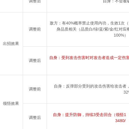
调整后
自身：不会被
敌方：有40%概率禁止使用内功，生效1次
调整前
身品质相关（品质白/绿/蓝/紫/金/红对应概率1
100%
出招效果
自身：受到攻击伤害时对攻击者造成一定伤害，
调整后
自身：反弹部分受到的攻击伤害给攻击者，持
调整前
3
领悟效果
自身：提升防御，持续3受击回合（领悟1 ~ 4
调整后
3480/