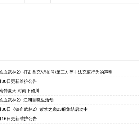
闻
铁血武林2》打击首充/折扣号/第三方等非法充值行为的声明
月30日更新维护公告
南仲夏天,时雨下如川
铁血武林2》江湖百晓生活动
月30日《铁血武林2》紫禁之巅23服集结启动中
月16日更新维护公告