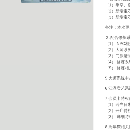
（1）拳掌、
（2）新增宝
（3）新增宝
备注：本次更
２.配合修炼
（1） NP
（2）大师系
（3）门派进
（4） 修炼
（5） 修炼
5.大师系统
6.江湖卖艺
7.会员卡特权
（1）若当日
（2）开启特
（3） 详细
8.周年庆相