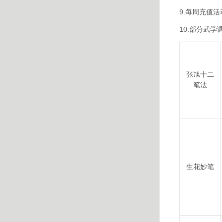
9.每周充值
10.部分武学
张旭十二
笔法
生花妙笔