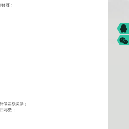
御修炼；
。
接补偿差额奖励；
务目标数；