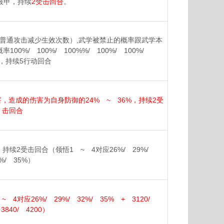
破甲，持续
2受击回合
。
（普通攻击减少生效次数）,武学被禁止的概率跟武学本
00%/ 100%/ 100%%/ 100%/ 100%/
），持续5行动回合
造成的伤害为自身防御的24% ~ 36%，持续2受
击回合
续2受击回合（领悟1 ~ 4对应26%/ 29%/
2%/ 35%）
对应26%/ 29%/ 32%/ 35% + 3120/
 3840/ 4200）