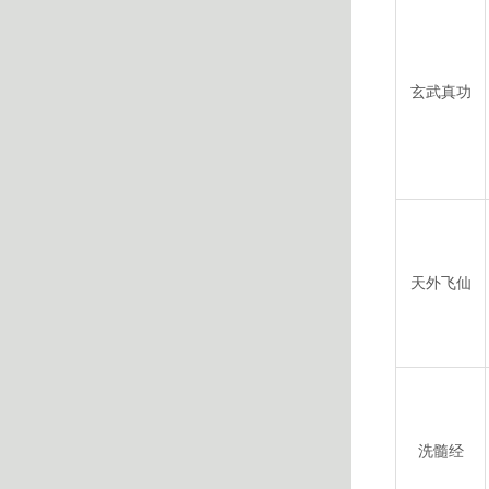
玄武真功
天外飞仙
洗髓经