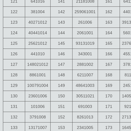
121
641016
141
21181008
161
641
122
381004
142
259061001
162
440
123
40271012
143
261006
163
391
124
40441014
144
2061001
164
560
125
25621012
145
93131019
165
237
126
441010
146
343001
166
455
127
148021012
147
2881002
167
378
128
8861001
148
6211007
168
81
129
100791004
149
48641003
169
245
130
23601006
150
30511021
170
140
131
101006
151
691003
171
92
132
3791008
152
8261013
172
271
133
13171007
153
2341005
173
164