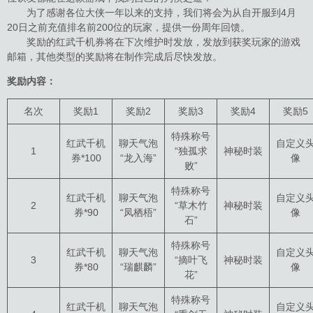
为了感谢各位大侠一年以来的支持，我们将会为从自开服到4月
20日之前充值排名前200位的玩家，提供一份周年回馈。
奖励的红武千机券将在下次维护时发放，发放到获奖玩家的游戏
邮箱，其他类型的奖励将在制作完成后尽快发放。
奖励内容：
名次
奖励1
奖励2
奖励3
奖励4
奖励5
特殊称号
红武千机
聊天气泡
自定义
1
“独孤求
神秘时装
券*100
“龙入海”
像
败”
特殊称号
红武千机
聊天气泡
自定义
2
“草木竹
神秘时装
券*90
“凤栖梧”
像
石”
特殊称号
红武千机
聊天气泡
自定义
3
“摘叶飞
神秘时装
券*80
“瑞麒麟”
像
花”
特殊称号
红武千机
聊天气泡
自定义