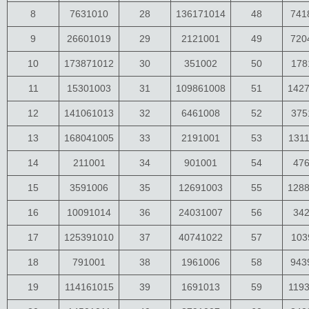
8
7631010
28
136171014
48
741
9
26601019
29
2121001
49
720
10
173871012
30
351002
50
178
11
15301003
31
109861008
51
142
12
141061013
32
6461008
52
375
13
168041005
33
2191001
53
131
14
211001
34
901001
54
47
15
3591006
35
12691003
55
128
16
10091014
36
24031007
56
34
17
125391010
37
40741022
57
103
18
791001
38
1961006
58
943
19
114161015
39
1691013
59
119