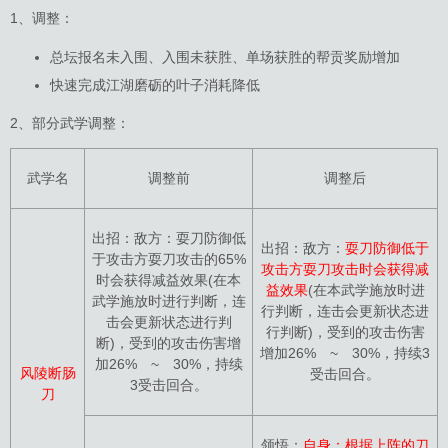
1、调整：
总坛报名未入围、入围未获胜、单场获胜的帮贡奖励增加
快速完成江湖磨砺的叶子消耗降低
2、部分武学调整：
武学名
调整前
调整后
出招：敌方：耍刀防御低
出招：敌方：
耍刀防御低于
于攻击方耍刀攻击的65%
攻击方耍刀攻击时会获得减
时会获得减益效果(在本
益效果
(在本武学施放时进
武学施放时进行判断，连
行判断，连击会更新状态进
击会更新状态进行判
行判断)，受到的攻击伤害
断)，受到的攻击伤害增
增加26% ~ 30%，持续3
加26% ~ 30%，持续
风陵断肠
受击回合。
3受击回合。
刀
领悟：
自身：根据上阵的刀