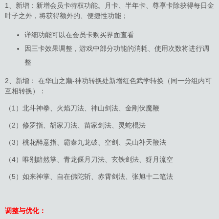
1、新增：新增会员卡特权功能。月卡、半年卡、尊享卡除获得每日金
叶子之外，将获得额外的、便捷性功能；
详细功能可以在会员卡购买界面查看
因三卡效果调整，游戏中部分功能的消耗、使用次数将进行调
整
2、新增： 在华山之巅-神功转换处新增红色武学转换（同一分组内可
互相转换）：
（1）北斗神拳、火焰刀法、神山剑法、金刚伏魔鞭
（2）修罗指、胡家刀法、苗家剑法、灵蛇棍法
（3）桃花醉意指、霸秦九龙破、空剑、吴山补天鞭法
（4）唯别黯然掌、青龙偃月刀法、玄铁剑法、犽月流空
（5）如来神掌、自在佛陀斩、赤霄剑法、张旭十二笔法
调整与优化：