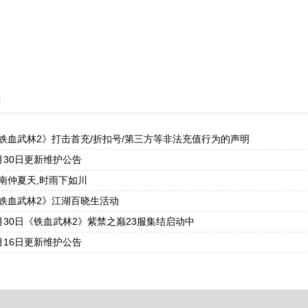
闻
铁血武林2》打击首充/折扣号/第三方等非法充值行为的声明
月30日更新维护公告
南仲夏天,时雨下如川
铁血武林2》江湖百晓生活动
月30日《铁血武林2》紫禁之巅23服集结启动中
月16日更新维护公告