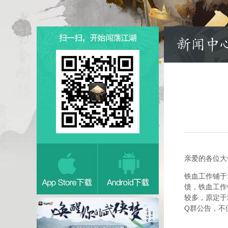
亲爱的各位大
铁血工作铺于
馈，铁血工作
较多，原定于
Q群公告，不