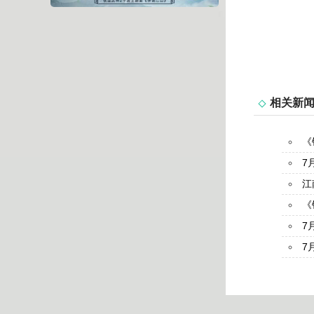
相关新
《
7
江
《
7
7