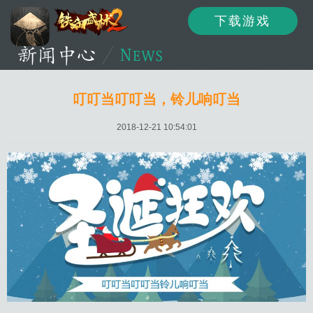
下载游戏
资讯
公告
新闻
叮叮当叮叮当，铃儿响叮当
2018-12-21 10:54:01
活动
资料
攻略
论坛
下载
客服