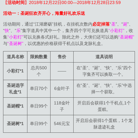
【
活动时间
】2018年12月22日00:00—2018年12月28日23:59
活动一：圣诞狂欢齐开心，海量好礼欢乐送
活动期间，通过“江湖磨砺”挂机，在挂机次数内
必定掉落
“
圣
”、“
诞
”、
“
快
”、“
乐
”集字道具中其中一个，集齐四个字可兑换道具
“小彩灯”
，收
集
“小彩灯”
可以兑换各式好礼。除此之外，大侠们还可以选购
“圣诞帽”
与
“圣诞树”
，以优惠的价格获得千机点以及龙脉礼盒。
道具名称
限购数量
售价
道具说明
总共500
在“圣”、“诞”、“快”、“乐”四个
小彩灯*1
——
个
字集齐可以换取一个。
圣诞选字
在“圣”、“诞”、“快”、“乐”中选
单日70个
6金叶子
礼盒*1
择一个获取。
118金叶
开启后会获得1个千机点,1个
圣诞帽*1
单日99个
子
蛋糕。
开启后会获得1个蛋糕，1个龙
圣诞树*1
单日99个
546元宝
脉遗迹礼盒