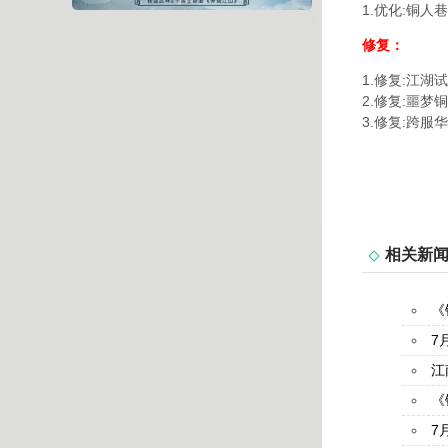
1.优化:铜人
修复：
1.修复:江
2.修复:噩
3.修复:跨服
相关新
《
7
江
《
7