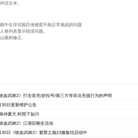
巷对话文本。
湖试炼中生存试炼巨侠难度不能正常挑战的问题
梦铜人巷列表显示错误问题。
华山规则修正。
闻
铁血武林2》打击首充/折扣号/第三方等非法充值行为的声明
月30日更新维护公告
南仲夏天,时雨下如川
铁血武林2》江湖百晓生活动
月30日《铁血武林2》紫禁之巅23服集结启动中