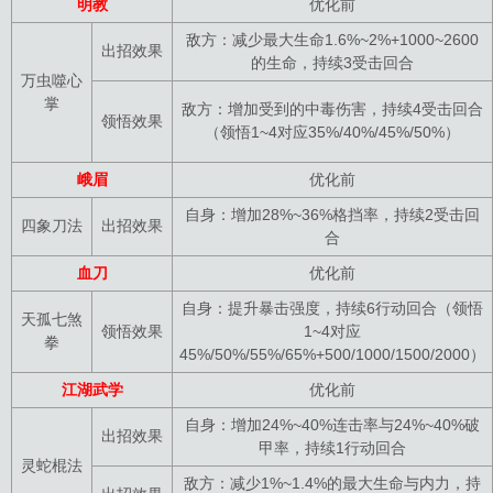
明教
优化前
敌方：减少最大生命1.6%~2%+1000~2600
出招效果
的生命，持续3受击回合
万虫噬心
掌
敌方：增加受到的中毒伤害，持续4受击回合
领悟效果
（领悟1~4对应35%/40%/45%/50%）
峨眉
优化前
自身：增加28%~36%格挡率，持续2受击回
四象刀法
出招效果
合
血刀
优化前
自身：提升暴击强度，持续6行动回合（领悟
天孤七煞
领悟效果
1~4对应
拳
45%/50%/55%/65%+500/1000/1500/2000）
江湖武学
优化前
自身：增加24%~40%连击率与24%~40%破
出招效果
甲率，持续1行动回合
灵蛇棍法
敌方：减少1%~1.4%的最大生命与内力，持