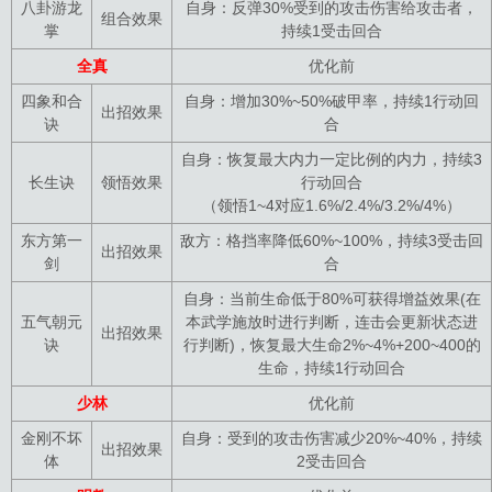
八卦游龙
自身：反弹30%受到的攻击伤害给攻击者，
组合效果
掌
持续1受击回合
全真
优化前
四象和合
自身：增加30%~50%破甲率，持续1行动回
出招效果
诀
合
自身：恢复最大内力一定比例的内力，持续3
长生诀
领悟效果
行动回合
（领悟1~4对应1.6%/2.4%/3.2%/4%）
东方第一
敌方：格挡率降低60%~100%，持续3受击回
出招效果
剑
合
自身：当前生命低于80%可获得增益效果(在
五气朝元
本武学施放时进行判断，连击会更新状态进
出招效果
诀
行判断)，恢复最大生命2%~4%+200~400的
生命，持续1行动回合
少林
优化前
金刚不坏
自身：受到的攻击伤害减少20%~40%，持续
出招效果
体
2受击回合