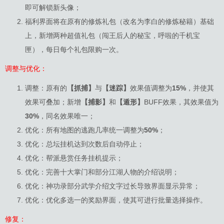
即可解锁新头像；
福利界面将在原有的修炼礼包（改名为李白的修炼秘籍）基础
上，新增两种超值礼包（闯王后人的秘宝，呼啦的千机宝
匣），每日每个礼包限购一次。
调整与优化：
调整：原有的
【抓捕】
与
【迷踪】
效果值调整为
15%
，并使其
效果可叠加；新增
【捕影】
和
【遁形】
BUFF效果，其效果值为
30%
，同名效果唯一；
优化：所有地图的逃跑几率统一调整为
50%
；
优化：总坛挂机达到次数后自动停止；
优化：帮派悬赏任务挂机提示；
优化：完善十大掌门和部分江湖人物的介绍说明；
优化：神功录部分武学介绍文字过长导致界面显示异常；
优化：优化多选一的奖励界面，使其可进行批量选择操作。
修复：