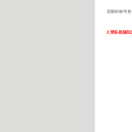
⑤限时称号售
2.球队祝福玩