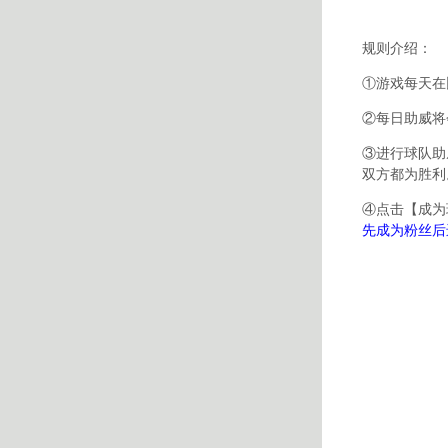
规则介绍：
①游戏每天在
②每日助威将
③进行球队助
双方都为胜利
④点击【成为
先成为粉丝后